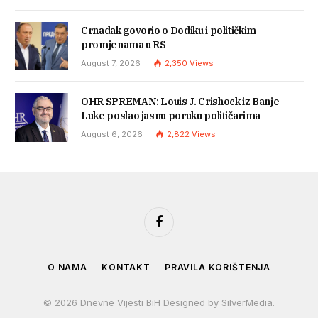
Crnadak govorio o Dodiku i političkim
promjenama u RS
August 7, 2026
2,350
Views
OHR SPREMAN: Louis J. Crishock iz Banje
Luke poslao jasnu poruku političarima
August 6, 2026
2,822
Views
Facebook
O NAMA
KONTAKT
PRAVILA KORIŠTENJA
© 2026 Dnevne Vijesti BiH Designed by SilverMedia.