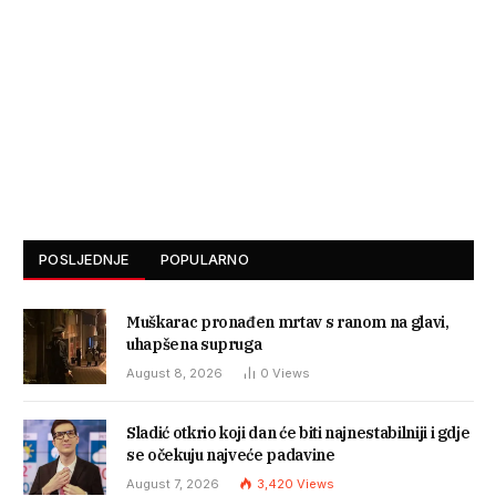
POSLJEDNJE
POPULARNO
Muškarac pronađen mrtav s ranom na glavi,
uhapšena supruga
August 8, 2026
0
Views
Sladić otkrio koji dan će biti najnestabilniji i gdje
se očekuju najveće padavine
August 7, 2026
3,420
Views