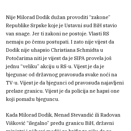
Nije Milorad Dodik dužan provoditi “zakone”
Republike Srpske koje je Ustavni sud BiH stavio
van snage. Jer ti zakoni ne postoje. Vlasti RS
nemaju po čemu postupati. I zato nije vijest da
Dodik nije uhapsio Christiana Schmidta u
Potočarima niti je vijest da je SIPA provela još
jednu “veliku” akciju u RS-u. Vijest je da je
bjegunac od državnog pravosuđa svake noći na
TV-u. Vijest je da bjegunci od pravosuđa najavljeni
prelaze granicu. Vijest je da policija ne hapsi one
koji pomažu bjeguncu.
Kada Milorad Dodik, Nenad Stevandić ili Radovan
Višković “ilegalno” pređu granicu BiH, državni