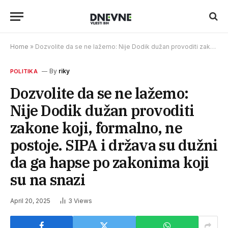
Home
»
Dozvolite da se ne lažemo: Nije Dodik dužan provoditi zakone koji, formalno, ne postoje. SIPA i država su dužni da ga hapse po zakonima koji su na snazi
By
riky
POLITIKA
Dozvolite da se ne lažemo:
Nije Dodik dužan provoditi
zakone koji, formalno, ne
postoje. SIPA i država su dužni
da ga hapse po zakonima koji
su na snazi
April 20, 2025
3
Views