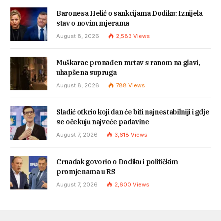
Baronesa Helić o sankcijama Dodiku: Iznijela
stav o novim mjerama
August 8, 2026
2,583
Views
Muškarac pronađen mrtav s ranom na glavi,
uhapšena supruga
August 8, 2026
788
Views
Sladić otkrio koji dan će biti najnestabilniji i gdje
se očekuju najveće padavine
August 7, 2026
3,618
Views
Crnadak govorio o Dodiku i političkim
promjenama u RS
August 7, 2026
2,600
Views