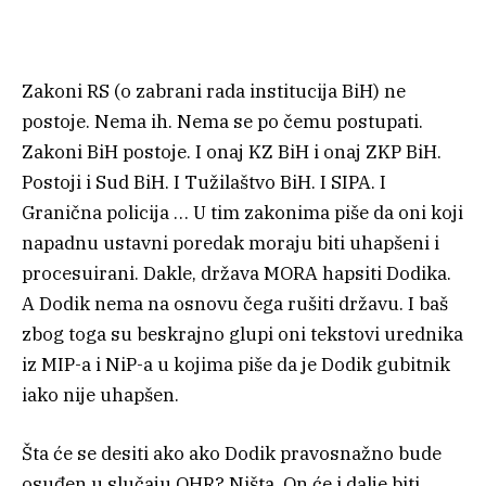
Zakoni RS (o zabrani rada institucija BiH) ne
postoje. Nema ih. Nema se po čemu postupati.
Zakoni BiH postoje. I onaj KZ BiH i onaj ZKP BiH.
Postoji i Sud BiH. I Tužilaštvo BiH. I SIPA. I
Granična policija … U tim zakonima piše da oni koji
napadnu ustavni poredak moraju biti uhapšeni i
procesuirani. Dakle, država MORA hapsiti Dodika.
A Dodik nema na osnovu čega rušiti državu. I baš
zbog toga su beskrajno glupi oni tekstovi urednika
iz MIP-a i NiP-a u kojima piše da je Dodik gubitnik
iako nije uhapšen.
Šta će se desiti ako ako Dodik pravosnažno bude
osuđen u slučaju OHR? Ništa. On će i dalje biti