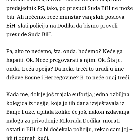
predsjednik RS, iako, po presudi Suda BiH ne može
biti. Ali nećemo, reče ministar vanjskih poslova
BiH, slati policiju na Dodika da bismo proveli
presude Suda BiH.
Pa, ako to nećemo, šta, onda, hoćemo? Neće ga
hapsiti. Ok. Neće pregovarati s njim. Ok. Šta je,
onda, treća opcija? Da neko treći to uradi u ime
države Bosne i Hercegovine? E, to neće onaj treći.
Kada me, dok je još trajala euforija, jedna ozbiljna
kolegica iz regije, koja je tih dana izvještavala iz
Banje Luke, upitala koliko će još, nakon izdavanja
naloga za privođenje Milorada Dodika, morati
ostati u BiH da bi dočekala policiju, rekao sam joj –
idi ti odmah kući.