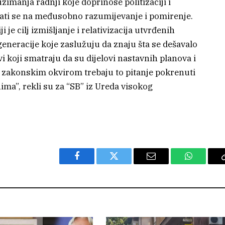
imanja radnji koje doprinose politizaciji i
irati se na međusobno razumijevanje i pomirenje.
i je cilj izmišljanje i relativizacija utvrđenih
 generacije koje zaslužuju da znaju šta se dešavalo
i koji smatraju da su dijelovi nastavnih planova i
 zakonskim okvirom trebaju to pitanje pokrenuti
a”, rekli su za “SB” iz Ureda visokog
Facebook
Twitter
Email
WhatsAp