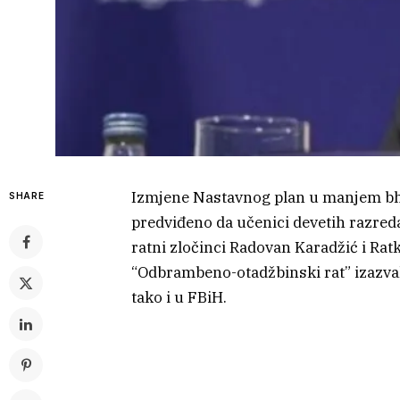
Izmjene Nastavnog plan u manjem bh.
SHARE
predviđeno da učenici devetih razre
ratni zločinci Radovan Karadžić i Rat
“Odbrambeno-otadžbinski rat” izazval
tako i u FBiH.