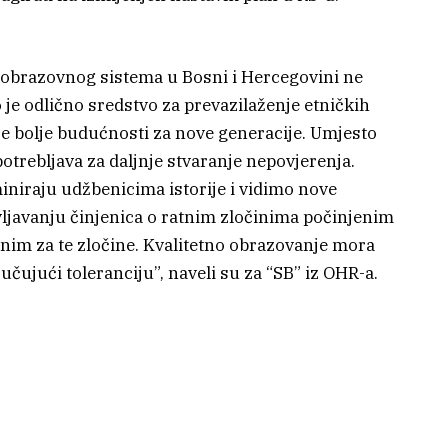
 obrazovnog sistema u Bosni i Hercegovini ne
 je odlično sredstvo za prevazilaženje etničkih
nje bolje budućnosti za nove generacije. Umjesto
potrebljava za daljnje stvaranje nepovjerenja.
iniraju udžbenicima istorije i vidimo nove
ivljavanju činjenica o ratnim zločinima počinjenim
im za te zločine. Kvalitetno obrazovanje mora
jučujući toleranciju”, naveli su za “SB” iz OHR-a.