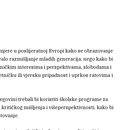
mjere u poslijeratnoj Evropi kako se obrazovanje
ovalo razmišljanje mladih generacija, nego kako bi
edničkim interesima i perspektivama, slobodama i
etničku ili vjersku pripadnost i uprkos ratovima i
egovini trebali bi koristiti školske programe za
kritičkog mišljenja i višeperspektivnosti, kako bi
tovanje.