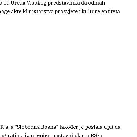
žio od Ureda Visokog predstavnika da odmah
age akte Ministarstva prosvjete i kulture entiteta
HR-a, a “Slobodna Bosna” također je poslala upit da
eagirati na izmijenjen nastavni plan u RS-u.