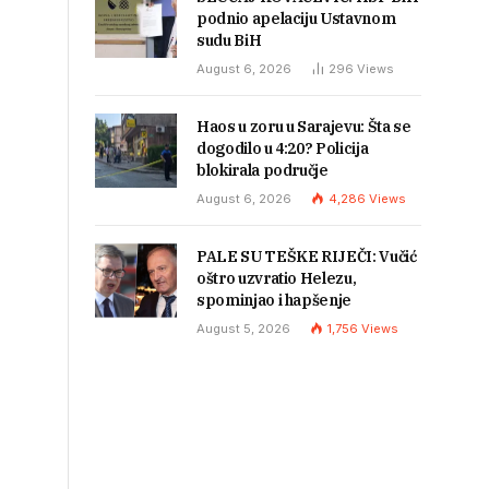
podnio apelaciju Ustavnom
sudu BiH
August 6, 2026
296
Views
Haos u zoru u Sarajevu: Šta se
dogodilo u 4:20? Policija
blokirala područje
August 6, 2026
4,286
Views
PALE SU TEŠKE RIJEČI: Vučić
oštro uzvratio Helezu,
spominjao i hapšenje
August 5, 2026
1,756
Views