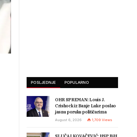
POSLJEDNJE
POPULARNO
OHR SPREMAN: Louis J.
Crishock iz Banje Luke poslao
jasnu poruku političarima
August 6, 2026
1,709
Views
SLUČAJ KOVAČEVIĆ: HSP BiH