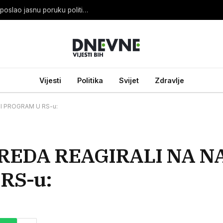
OHR SPREMAN: Louis J. Crishock iz Banje Luke poslao jasnu poruku političarima
Vijesti
Politika
Svijet
Zdravlje
I PROGRAM U RS-u:
REDA REAGIRALI NA N
RS-u: