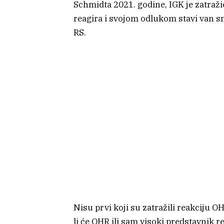
Schmidta 2021. godine, IGK je zatra
reagira i svojom odlukom stavi van sn
RS.
Nisu prvi koji su zatražili reakciju O
li će OHR ili sam visoki predstavnik r