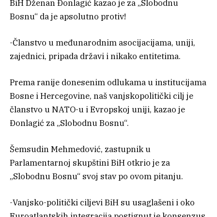
BiH Dženan Đonlagić kazao je za „Slobodnu
Bosnu“ da je apsolutno protiv!
-Članstvo u međunarodnim asocijacijama, uniji,
zajednici, pripada državi i nikako entitetima.
Prema ranije donesenim odlukama u institucijama
Bosne i Hercegovine, naš vanjskopolitički cilj je
članstvo u NATO-u i Evropskoj uniji, kazao je
Đonlagić za „Slobodnu Bosnu“.
Šemsudin Mehmedović, zastupnik u
Parlamentarnoj skupštini BiH otkrio je za
„Slobodnu Bosnu“ svoj stav po ovom pitanju.
-Vanjsko-politički ciljevi BiH su usaglašeni i oko
Euroatlantskih integracija postignut je konsenzus.