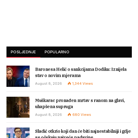
POSLJEDNJE
POPULARNO
Baronesa Helić o sankcijama Dodiku: Iznijela
stav o novim mjerama
August 8, 2026
1,344
Views
Muškarac pronađen mrtav s ranom na glavi,
uhapšena supruga
August 8, 2026
680
Views
Sladić otkrio koji dan će biti najnestabilniji i gdje
se očekuju najveće padavine