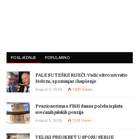
POSLJEDNJE
POPULARNO
PALE SU TEŠKE RIJEČI: Vučić oštro uzvratio
Helezu, spominjao i hapšenje
August 5, 2026
1,621
Views
Penzionerima u FBiH danas počela isplata
uvećanih julskih penzija
August 5, 2026
1,138
Views
VELIKI PREOKRET U SPORU SEBIJE