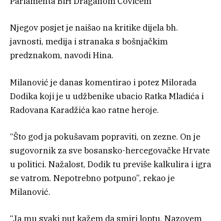
Parlamenta BiH Draganom Čovićem
Njegov posjet je naišao na kritike dijela bh.
javnosti, medija i stranaka s bošnjačkim
predznakom, navodi Hina.
Milanović je danas komentirao i potez Milorada
Dodika koji je u udžbenike ubacio Ratka Mladića i
Radovana Karadžića kao ratne heroje.
“Što god ja pokušavam popraviti, on zezne. On je
sugovornik za sve bosansko-hercegovačke Hrvate
u politici. Nažalost, Dodik tu previše kalkulira i igra
se vatrom. Nepotrebno potpuno”, rekao je
Milanović.
“Ja mu svaki put kažem da smiri loptu. Nazovem