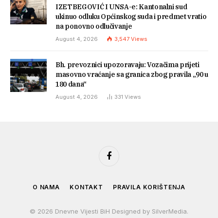
IZETBEGOVIĆ I UNSA-e: Kantonalni sud
ukinuo odluku Općinskog suda i predmet vratio
na ponovno odlučivanje
August 4, 2026
3,547
Views
Bh. prevoznici upozoravaju: Vozačima prijeti
masovno vraćanje sa granica zbog pravila „90 u
180 dana“
August 4, 2026
331
Views
Facebook
O NAMA
KONTAKT
PRAVILA KORIŠTENJA
© 2026 Dnevne Vijesti BiH Designed by SilverMedia.