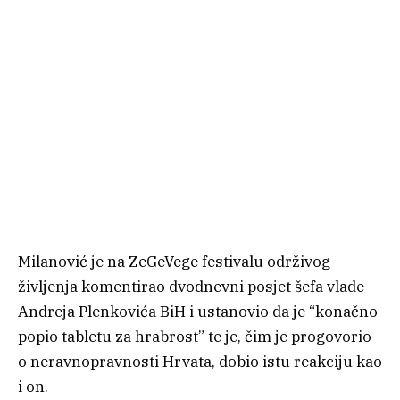
Milanović je na ZeGeVege festivalu održivog
življenja komentirao dvodnevni posjet šefa vlade
Andreja Plenkovića BiH i ustanovio da je “konačno
popio tabletu za hrabrost” te je, čim je progovorio
o neravnopravnosti Hrvata, dobio istu reakciju kao
i on.