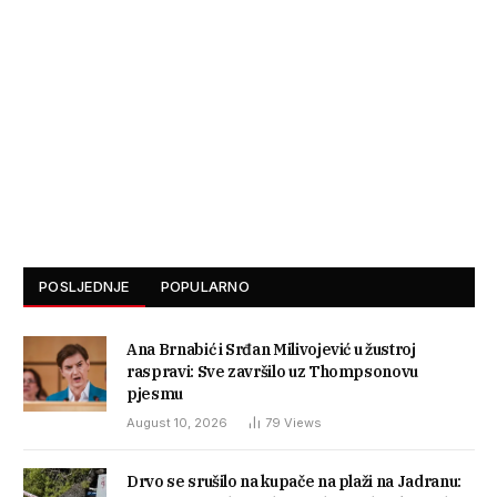
POSLJEDNJE
POPULARNO
Ana Brnabić i Srđan Milivojević u žustroj
raspravi: Sve završilo uz Thompsonovu
pjesmu
August 10, 2026
79
Views
Drvo se srušilo na kupače na plaži na Jadranu: