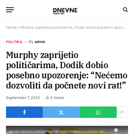
Home
»
Murphy zaprijetio političarima, Dodik dobio posebno upozorenje: “Nećemo dozvoliti da počnete novi rat!”
By
admin
POLITIKA
Murphy zaprijetio
političarima, Dodik dobio
posebno upozorenje: “Nećemo
dozvoliti da počnete novi rat!”
September 7, 2024
0
Views