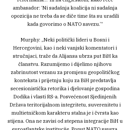
ambasador: ‘Ni sadašnja koalicija ni sadašnja
opozicija ne treba da se diče time šta su uradili
kada govorimo o NATO savezu.’“
Murphy: „Neki politički lideri u Bosni i
Hercegovini, kao i neki vanjski komentatori i
stručnjaci, traže da Alijansa ubrza put BiH ka
članstvu. Razumijemo i dijelimo njihovu
zabrinutost vezanu za promjenu geopolitičkog
konteksta i prijetnju koju za BiH predstavlja
secesionistička retorika i djelovanje gospodina
Dodika i vlasti RS-a. Posvećenost Sjedinjenih
Država teritorijalnom integritetu, suverenitetu i
multietničkom karakteru stalna je i čvrsta kao
stijena. Ona ne zavisi od stepena integracije BiH u
euroatlantske institucije. Poput NATO saveza,