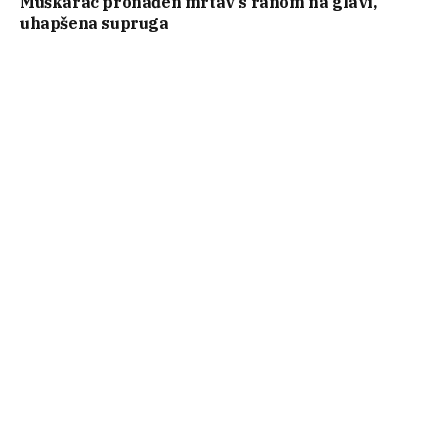
Muškarac pronađen mrtav s ranom na glavi,
uhapšena supruga