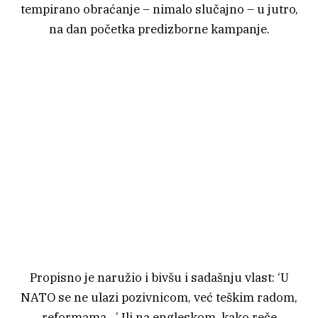
tempirano obraćanje – nimalo slučajno – u jutro,
na dan početka predizborne kampanje.
Propisno je naružio i bivšu i sadašnju vlast: ‘U
NATO se ne ulazi pozivnicom, već teškim radom,
reformama…’ Ili na engleskom, kako reče