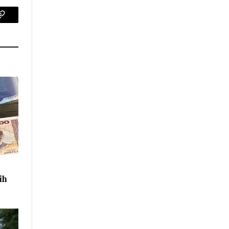
p
Copy
Link
ih