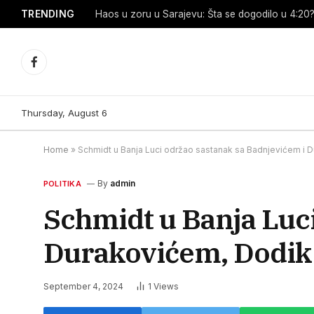
TRENDING
Haos u zoru u Sarajevu: Šta se dogodilo u 4:20? 
Facebook
Thursday, August 6
Home
»
Schmidt u Banja Luci održao sastanak sa Badnjevićem i D
By
admin
POLITIKA
Schmidt u Banja Luc
Durakovićem, Dodik t
September 4, 2024
1
Views