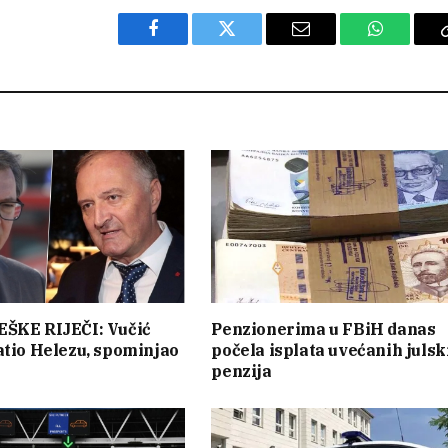
Facebook
Twitter
Email
WhatsAp
EŠKE RIJEČI: Vučić
Penzionerima u FBiH danas
atio Helezu, spominjao
počela isplata uvećanih julsk
penzija