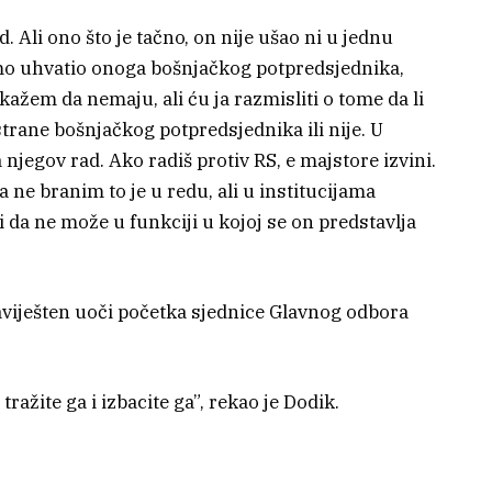
. Ali ono što je tačno, on nije ušao ni u jednu
tamo uhvatio onoga bošnjačkog potpredsjednika,
ažem da nemaju, ali ću ja razmisliti o tome da li
trane bošnjačkog potpredsjednika ili nije. U
njegov rad. Ako radiš protiv RS, e majstore izvini.
a ne branim to je u redu, ali u institucijama
 i da ne može u funkciji u kojoj se on predstavlja
aviješten uoči početka sjednice Glavnog odbora
tražite ga i izbacite ga”, rekao je Dodik.