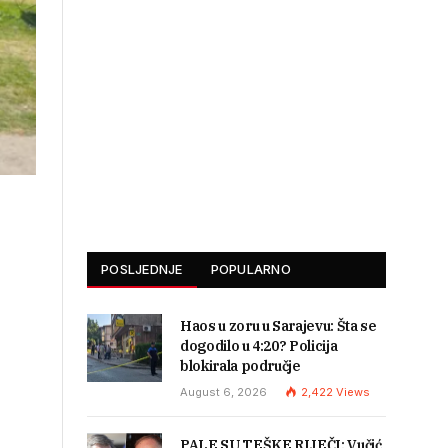
POSLJEDNJE
POPULARNO
Haos u zoru u Sarajevu: Šta se
dogodilo u 4:20? Policija
blokirala područje
August 6, 2026
2,422
Views
PALE SU TEŠKE RIJEČI: Vučić