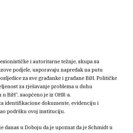
esionističke i autoritarne težnje, skupa sa
azove podjele, usporavaju napredak na putu
posljedice za sve građanke i građane BiH. Političke
jeljenost za rješavanje problema u duhu
h u BiH”, saopćeno je iz OHR-a.
za identifikacione dokumente, evidenciju i
o podršku ovoj instituciju.
je danas u Doboju da je upoznat da je Schmidt u