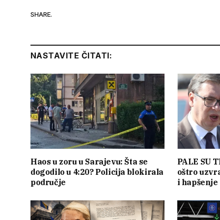
SHARE.
NASTAVITE ČITATI:
Haos u zoru u Sarajevu: Šta se
PALE SU T
dogodilo u 4:20? Policija blokirala
oštro uzvr
područje
i hapšenje