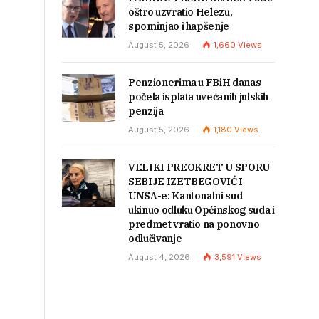
oštro uzvratio Helezu,
spominjao i hapšenje
August 5, 2026
1,660
Views
Penzionerima u FBiH danas
počela isplata uvećanih julskih
penzija
August 5, 2026
1,180
Views
VELIKI PREOKRET U SPORU
SEBIJE IZETBEGOVIĆ I
UNSA-e: Kantonalni sud
ukinuo odluku Općinskog suda i
predmet vratio na ponovno
odlučivanje
August 4, 2026
3,591
Views