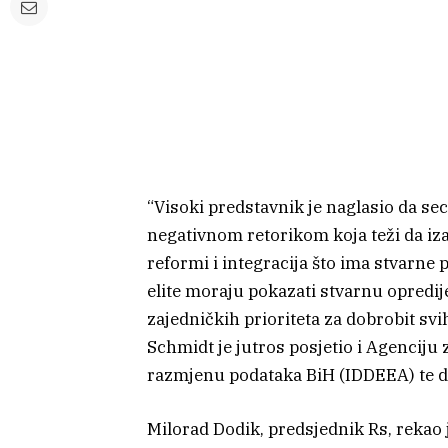
“Visoki predstavnik je naglasio da sec
negativnom retorikom koja teži da iz
reformi i integracija što ima stvarne 
elite moraju pokazati stvarnu opredi
zajedničkih prioriteta za dobrobit svi
Schmidt je jutros posjetio i Agenciju 
razmjenu podataka BiH (IDDEEA) te da
Milorad Dodik, predsjednik Rs, rekao 