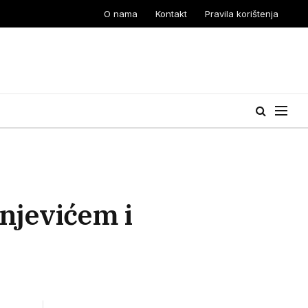
O nama
Kontakt
Pravila korištenja
njevićem i