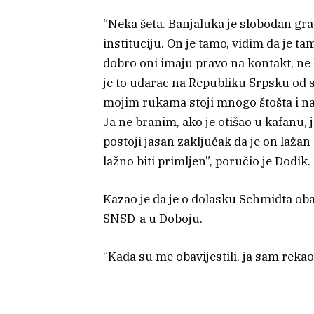
“Neka šeta. Banjaluka je slobodan grad
instituciju. On je tamo, vidim da je 
dobro oni imaju pravo na kontakt, ne k
je to udarac na Republiku Srpsku od s
mojim rukama stoji mnogo štošta i na 
Ja ne branim, ako je otišao u kafanu, j
postoji jasan zaključak da je on lažan
lažno biti primljen”, poručio je Dodik.
Kazao je da je o dolasku Schmidta ob
SNSD-a u Doboju.
“Kada su me obavijestili, ja sam rekao 