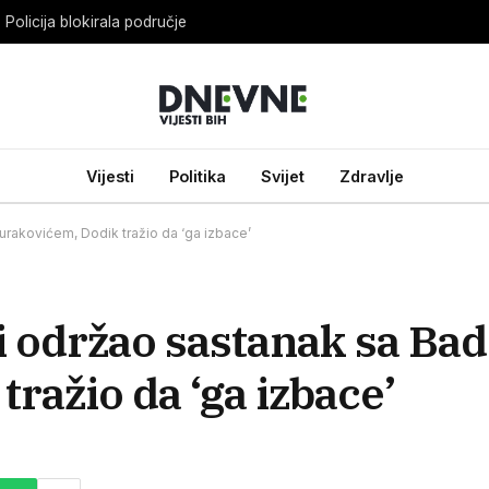
Policija blokirala područje
Vijesti
Politika
Svijet
Zdravlje
urakovićem, Dodik tražio da ‘ga izbace’
i održao sastanak sa Bad
ražio da ‘ga izbace’