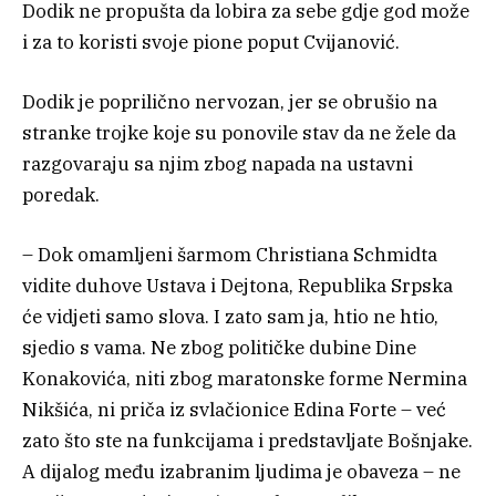
Dodik ne propušta da lobira za sebe gdje god može
i za to koristi svoje pione poput Cvijanović.
Dodik je poprilično nervozan, jer se obrušio na
stranke trojke koje su ponovile stav da ne žele da
razgovaraju sa njim zbog napada na ustavni
poredak.
– Dok omamljeni šarmom Christiana Schmidta
vidite duhove Ustava i Dejtona, Republika Srpska
će vidjeti samo slova. I zato sam ja, htio ne htio,
sjedio s vama. Ne zbog političke dubine Dine
Konakovića, niti zbog maratonske forme Nermina
Nikšića, ni priča iz svlačionice Edina Forte – već
zato što ste na funkcijama i predstavljate Bošnjake.
A dijalog među izabranim ljudima je obaveza – ne