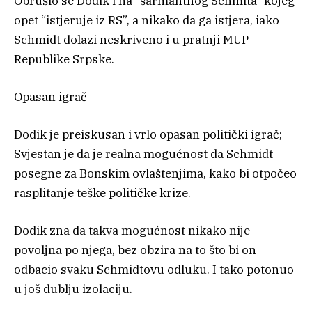
Obrušio se Dodik i na “šarmantnog Schmita” kojeg
opet “istjeruje iz RS”, a nikako da ga istjera, iako
Schmidt dolazi neskriveno i u pratnji MUP
Republike Srpske.
Opasan igrač
Dodik je preiskusan i vrlo opasan politički igrač;
Svjestan je da je realna mogućnost da Schmidt
posegne za Bonskim ovlaštenjima, kako bi otpočeo
rasplitanje teške političke krize.
Dodik zna da takva mogućnost nikako nije
povoljna po njega, bez obzira na to što bi on
odbacio svaku Schmidtovu odluku. I tako potonuo
u još dublju izolaciju.