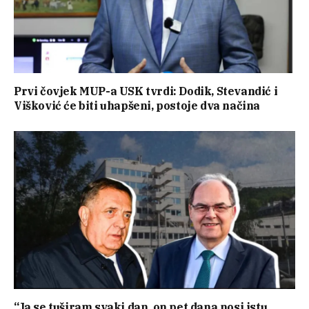
Prvi čovjek MUP-a USK tvrdi: Dodik, Stevandić i
Višković će biti uhapšeni, postoje dva načina
“Ja se tuširam svaki dan, on pet dana nosi istu