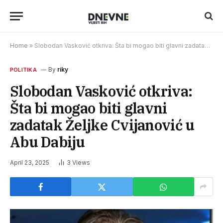
Home
»
Slobodan Vasković otkriva: Šta bi mogao biti glavni zadatak Željke Cvijanović u Abu Dabiju
By
riky
POLITIKA
Slobodan Vasković otkriva:
Šta bi mogao biti glavni
zadatak Željke Cvijanović u
Abu Dabiju
April 23, 2025
3
Views