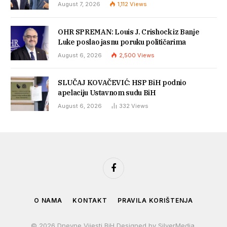
August 7, 2026
1,112
Views
OHR SPREMAN: Louis J. Crishock iz Banje
Luke poslao jasnu poruku političarima
August 6, 2026
2,500
Views
SLUČAJ KOVAČEVIĆ: HSP BiH podnio
apelaciju Ustavnom sudu BiH
August 6, 2026
332
Views
Facebook
O NAMA
KONTAKT
PRAVILA KORIŠTENJA
© 2026 Dnevne Vijesti BiH Designed by SilverMedia.