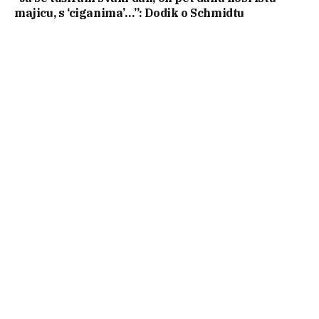
majicu, s ‘ciganima’…”: Dodik o Schmidtu