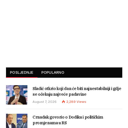
POSLJEDNJE
POPULARNO
Sladić otkrio koji dan će biti najnestabilniji i gdje
se očekuju najveće padavine
August 7, 2026
2,289
Views
Crnadak govorio o Dodiku i političkim
promjenama u RS