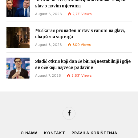
stav o novim mjerama
August 8, 2026
2,771
Views
Muškarac pronađen mrtav s ranom na glavi,
uhapšena supruga
August 8, 2026
809
Views
Sladić otkrio koji dan će biti najnestabilniji i gdje
se očekuju najveće padavine
August 7, 2026
3,631
Views
Facebook
O NAMA
KONTAKT
PRAVILA KORIŠTENJA