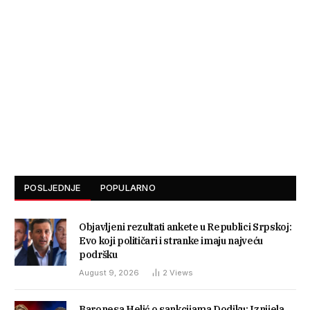
POSLJEDNJE
POPULARNO
Objavljeni rezultati ankete u Republici Srpskoj:
Evo koji političari i stranke imaju najveću
podršku
August 9, 2026
2
Views
Baronesa Helić o sankcijama Dodiku: Iznijela