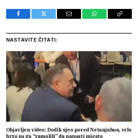
Facebook
Twitter
Email
WhatsApp
Copy
Link
NASTAVITE ČITATI:
Objavljen video: Dodik sjeo pored Netanjahua, vrlo
brzo su ga “zamolili” da napusti mjesto