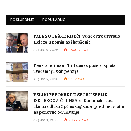
POSLJEDNJE
POPULARNO
PALE SU TEŠKE RIJEČI: Vučić oštro uzvratio
Helezu, spominjao i hapšenje
August 5, 2026
1,600
Views
Penzionerima u FBiH danas počela isplata
uvećanih julskih penzija
August 5, 2026
1,111
Views
VELIKI PREOKRET U SPORU SEBIJE
IZETBEGOVIĆ I UNSA-e: Kantonalni sud
ukinuo odluku Općinskog suda i predmet vratio
na ponovno odlučivanje
August 4, 2026
3,527
Views