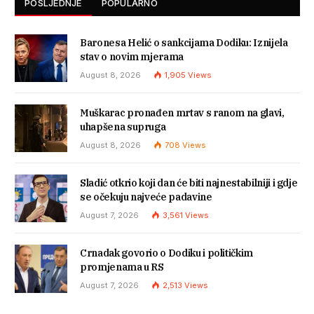
POSLJEDNJE
POPULARNO
Baronesa Helić o sankcijama Dodiku: Iznijela
stav o novim mjerama
August 8, 2026
1,905
Views
Muškarac pronađen mrtav s ranom na glavi,
uhapšena supruga
August 8, 2026
708
Views
Sladić otkrio koji dan će biti najnestabilniji i gdje
se očekuju najveće padavine
August 7, 2026
3,561
Views
Crnadak govorio o Dodiku i političkim
promjenama u RS
August 7, 2026
2,513
Views