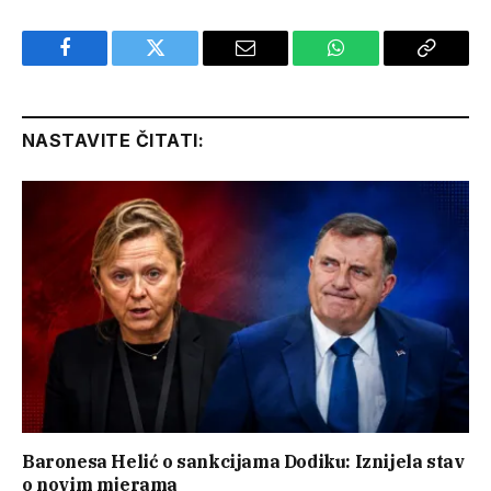
Facebook
Twitter
Email
WhatsApp
Copy
Link
NASTAVITE ČITATI:
Baronesa Helić o sankcijama Dodiku: Iznijela stav
o novim mjerama