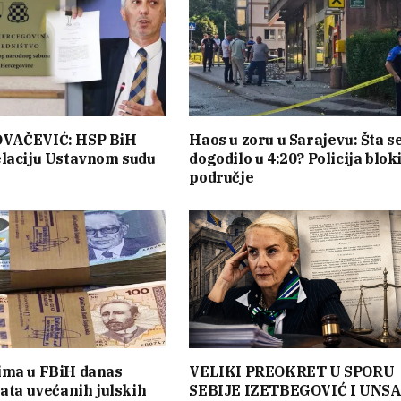
VAČEVIĆ: HSP BiH
Haos u zoru u Sarajevu: Šta s
laciju Ustavnom sudu
dogodilo u 4:20? Policija blok
područje
ima u FBiH danas
VELIKI PREOKRET U SPORU
lata uvećanih julskih
SEBIJE IZETBEGOVIĆ I UNSA