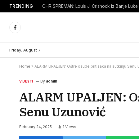
TRENDING
Facebook
Friday, August 7
Home
»
ALARM UPALJEN: Oštre osude pritisaka na sutkinju Senu
By
admin
VIJESTI
ALARM UPALJEN: Oštr
Senu Uzunović
February 24, 2025
1
Views