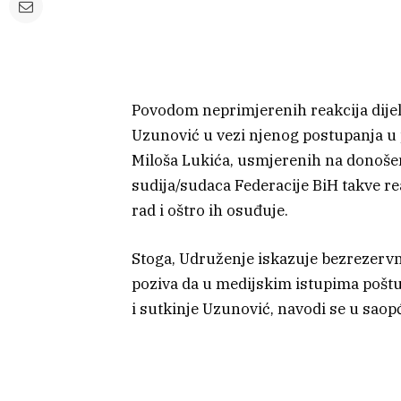
Povodom neprimjerenih reakcija dijela
Uzunović u vezi njenog postupanja u
Miloša Lukića, usmjerenih na donoš
sudija/sudaca Federacije BiH takve r
rad i oštro ih osuđuje.
Stoga, Udruženje iskazuje bezrezervn
poziva da u medijskim istupima poštuju
i sutkinje Uzunović, navodi se u sao