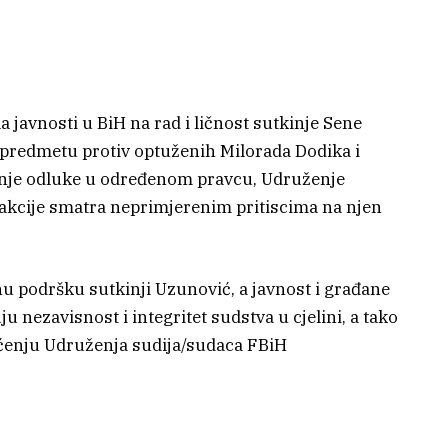
 javnosti u BiH na rad i ličnost sutkinje Sene
 predmetu protiv optuženih Milorada Dodika i
enje odluke u određenom pravcu, Udruženje
eakcije smatra neprimjerenim pritiscima na njen
u podršku sutkinji Uzunović, a javnost i građane
 nezavisnost i integritet sudstva u cjelini, a tako
pćenju Udruženja sudija/sudaca FBiH