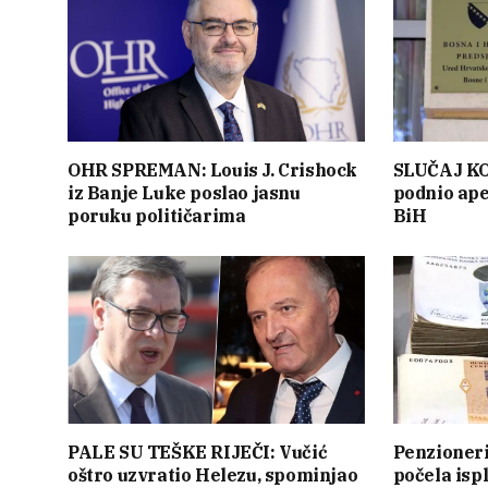
OHR SPREMAN: Louis J. Crishock
SLUČAJ KO
iz Banje Luke poslao jasnu
podnio ape
poruku političarima
BiH
PALE SU TEŠKE RIJEČI: Vučić
Penzioner
oštro uzvratio Helezu, spominjao
počela isp