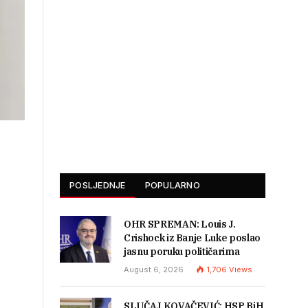
POSLJEDNJE
POPULARNO
OHR SPREMAN: Louis J.
Crishock iz Banje Luke poslao
jasnu poruku političarima
August 6, 2026
1,706
Views
SLUČAJ KOVAČEVIĆ: HSP BiH