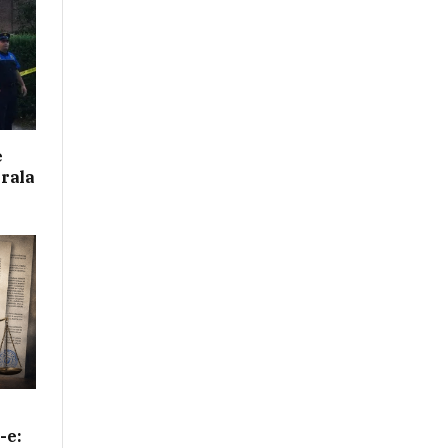
e
irala
-e: