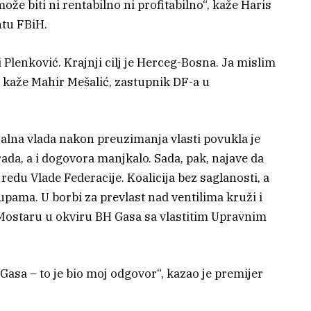
ože biti ni rentabilno ni profitabilno“, kaže Haris
tu FBiH.
 i Plenković. Krajnji cilj je Herceg-Bosna. Ja mislim
“, kaže Mahir Mešalić, zastupnik DF-a u
ralna vlada nakon preuzimanja vlasti povukla je
ada, a i dogovora manjkalo. Sada, pak, najave da
du Vlade Federacije. Koalicija bez saglanosti, a
upama. U borbi za prevlast nad ventilima kruži i
 Mostaru u okviru BH Gasa sa vlastitim Upravnim
Gasa – to je bio moj odgovor“, kazao je premijer