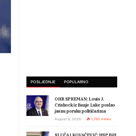
POSLJEDNJE
POPULARNO
OHR SPREMAN: Louis J.
Crishock iz Banje Luke poslao
jasnu poruku političarima
August 6, 2026
1,730
Views
SLUČAJ KOVAČEVIĆ: HSP BiH