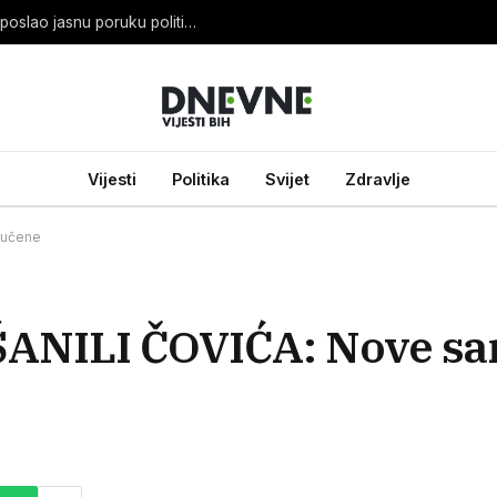
OHR SPREMAN: Louis J. Crishock iz Banje Luke poslao jasnu poruku političarima
Vijesti
Politika
Svijet
Zdravlje
jučene
ILI ČOVIĆA: Nove san