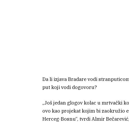
Da li izjava Bradare vodi stranputico
put koji vodi dogovoru?
„Još jedan glogov kolac u mrtvački k
ovo kao projekat kojim bi zaokružio e
Herceg-Bosnu“, tvrdi Almir Bečarević,