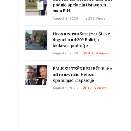
podnio apelaciju Ustavnom
sudu BiH
August 6, 2026
296
Views
Haos u zoru u Sarajevu: Šta se
dogodilo u 4:20? Policija
blokirala područje
August 6, 2026
4,289
Views
PALE SU TEŠKE RIJEČI: Vučić
oštro uzvratio Helezu,
spominjao i hapšenje
August 5, 2026
1,756
Views