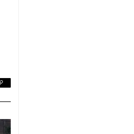
p
Copy
Link