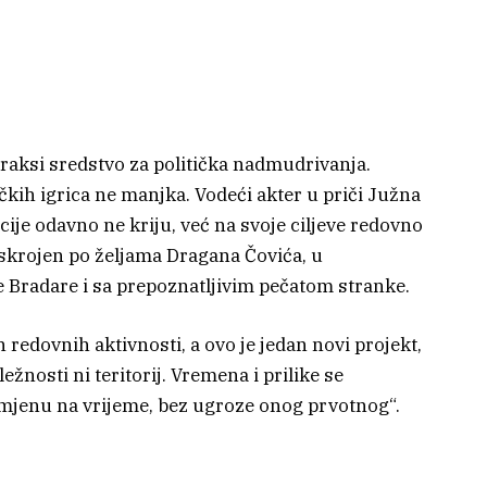
 praksi sredstvo za politička nadmudrivanja.
ičkih igrica ne manjka. Vodeći akter u priči Južna
cije odavno ne kriju, već na svoje ciljeve redovno
 skrojen po željama Dragana Čovića, u
je Bradare i sa prepoznatljivim pečatom stranke.
 redovnih aktivnosti, a ovo je jedan novi projekt,
ežnosti ni teritorij. Vremena i prilike se
romjenu na vrijeme, bez ugroze onog prvotnog“.