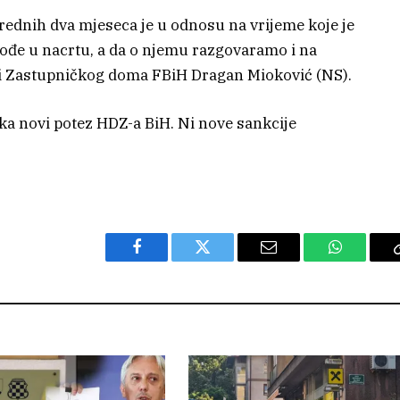
rednih dva mjeseca je u odnosu na vrijeme koje je
dođe u nacrtu, a da o njemu razgovaramo i na
ći Zastupničkog doma FBiH Dragan Mioković (NS).
ka novi potez HDZ-a BiH. Ni nove sankcije
Facebook
Twitter
Email
WhatsAp