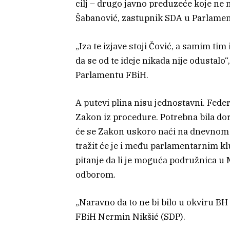
cilj – drugo javno preduzeće koje ne m
Šabanović, zastupnik SDA u Parlamen
„Iza te izjave stoji Čović, a samim tim
da se od te ideje nikada nije odustalo
Parlamentu FBiH.
A putevi plina nisu jednostavni. Fede
Zakon iz procedure. Potrebna bila dor
će se Zakon uskoro naći na dnevnom re
tražit će je i među parlamentarnim kl
pitanje da li je moguća podružnica u
odborom.
„Naravno da to ne bi bilo u okviru BH 
FBiH Nermin Nikšić (SDP).