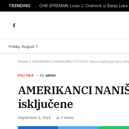
TRENDING
Facebook
Friday, August 7
Home
»
AMERIKANCI NANIŠANILI ČOVIĆA: Nove sankcije nisu iskl
By
admin
POLITIKA
AMERIKANCI NANIŠAN
isključene
September 3, 2024
2
Views