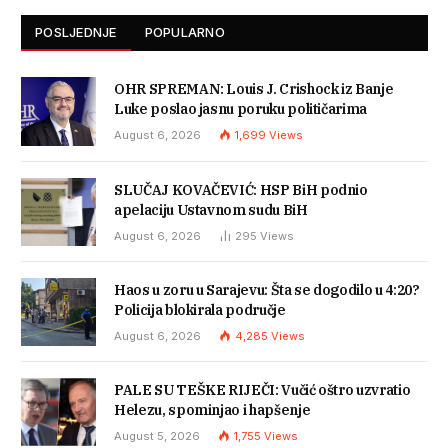
POSLJEDNJE
POPULARNO
OHR SPREMAN: Louis J. Crishock iz Banje
Luke poslao jasnu poruku političarima
August 6, 2026
1,699
Views
SLUČAJ KOVAČEVIĆ: HSP BiH podnio
apelaciju Ustavnom sudu BiH
August 6, 2026
295
Views
Haos u zoru u Sarajevu: Šta se dogodilo u 4:20?
Policija blokirala područje
August 6, 2026
4,285
Views
PALE SU TEŠKE RIJEČI: Vučić oštro uzvratio
Helezu, spominjao i hapšenje
August 5, 2026
1,755
Views