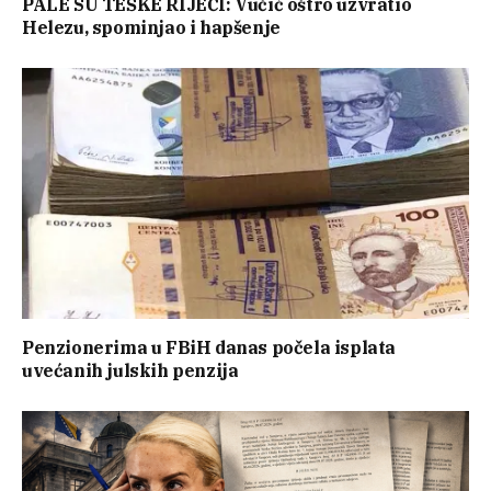
PALE SU TEŠKE RIJEČI: Vučić oštro uzvratio
Helezu, spominjao i hapšenje
Penzionerima u FBiH danas počela isplata
uvećanih julskih penzija