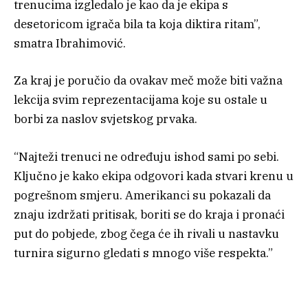
trenucima izgledalo je kao da je ekipa s
desetoricom igrača bila ta koja diktira ritam”,
smatra Ibrahimović.
Za kraj je poručio da ovakav meč može biti važna
lekcija svim reprezentacijama koje su ostale u
borbi za naslov svjetskog prvaka.
“Najteži trenuci ne određuju ishod sami po sebi.
Ključno je kako ekipa odgovori kada stvari krenu u
pogrešnom smjeru. Amerikanci su pokazali da
znaju izdržati pritisak, boriti se do kraja i pronaći
put do pobjede, zbog čega će ih rivali u nastavku
turnira sigurno gledati s mnogo više respekta.”