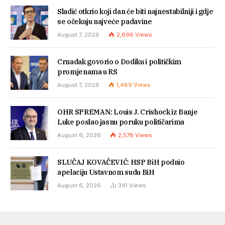
Sladić otkrio koji dan će biti najnestabilniji i gdje
se očekuju najveće padavine
August 7, 2026
2,696
Views
Crnadak govorio o Dodiku i političkim
promjenama u RS
August 7, 2026
1,489
Views
OHR SPREMAN: Louis J. Crishock iz Banje
Luke poslao jasnu poruku političarima
August 6, 2026
2,578
Views
SLUČAJ KOVAČEVIĆ: HSP BiH podnio
apelaciju Ustavnom sudu BiH
August 6, 2026
341
Views