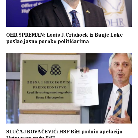
OHR SPREMAN: Louis J. Crishock iz Banje Luke
poslao jasnu poruku političarima
SLUČAJ KOVAČEVIĆ: HSP BiH podnio apelaciju
Ustavnom sudu BiH