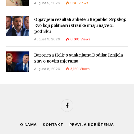
August 9, 2026
986
Views
Objavljeni rezultati ankete u Republici Srpskoj:
Evo koji političari i stranke imaju najveću
podršku
August 9, 2026
6,618
Views
Baronesa Helić o sankcijama Dodiku: Iznijela
stav o novim mjerama
August 8, 2026
3,120
Views
Facebook
O NAMA
KONTAKT
PRAVILA KORIŠTENJA