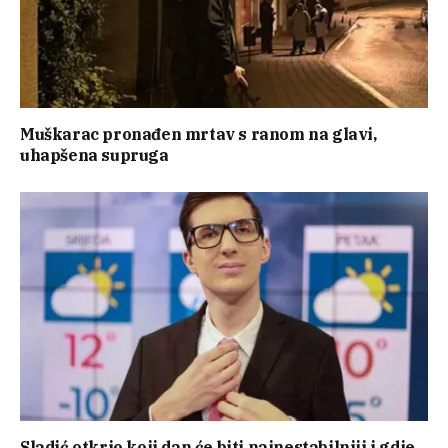
Muškarac pronađen mrtav s ranom na glavi,
uhapšena supruga
Sladić otkrio koji dan će biti najnestabilniji i gdje