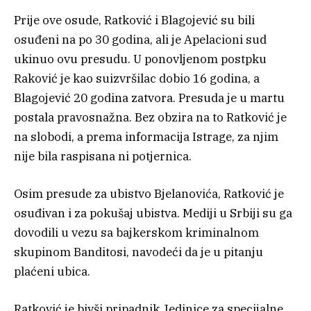
Prije ove osude, Ratković i Blagojević su bili
osuđeni na po 30 godina, ali je Apelacioni sud
ukinuo ovu presudu. U ponovljenom postpku
Raković je kao suizvršilac dobio 16 godina, a
Blagojević 20 godina zatvora. Presuda je u martu
postala pravosnažna. Bez obzira na to Ratković je
na slobodi, a prema informacija Istrage, za njim
nije bila raspisana ni potjernica.
Osim presude za ubistvo Bjelanovića, Ratković je
osuđivan i za pokušaj ubistva. Mediji u Srbiji su ga
dovodili u vezu sa bajkerskom kriminalnom
skupinom Banditosi, navodeći da je u pitanju
plaćeni ubica.
Ratković je bivši pripadnik Jedinice za specijalne