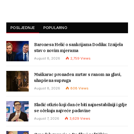
POSLJEDNJE
POPULARNO
Baronesa Helić o sankcijama Dodiku: Iznijela
stav o novim mjerama
August 8, 2026
2,759
Views
Muškarac pronađen mrtav s ranom na glavi,
uhapšena supruga
August 8, 2026
808
Views
Sladić otkrio koji dan će biti najnestabilniji i gdje
se očekuju najveće padavine
August 7, 2026
3,629
Views