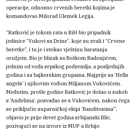
operacije, odnosno crvenih beretki kojima je
komandovao Milorad Ulemek Legija.
“Ratković je tokom rata u BiH bio pripadnik
jedinice “Vukovi sa Drine”, koje su zvali i “Crvene
beretke”, i tu je i stekao vještinu baratanja
oružjem. Bio je blizak sa Boškom Radonjićem,
jednim od vođa srpskog podzemlja, a posljednjih
godina i sa bajkerskim grupama. Najprije sa ‘Hells
angels’ i njihovim vođom Miljanom Vukovićem.
Međutim, prošle godine Ratković je došao u sukob
s ‘Anđelima’, posvađao se s Vukovićem, nakon čega
se priključio suparničkoj ekipi ‘Banditosima’”,
objavio je prije devet godina srbijanski Blic,
pozivajući se na izvore iz MUP-a Srbije.