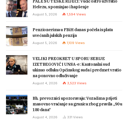
PALE SU TEŠKE RIJEČI: Vučić oštro uzvratio
Helezu, spominjao i hapšenje
August 5, 2026
1,594
Views
Penzionerima u FBiH danas počela isplata
uvećanih julskih penzija
August 5, 2026
1,109
Views
VELIKI PREOKRET U SPORU SEBIJE
IZETBEGOVIĆ I UNSA-e: Kantonalni sud
ukinuo odluku Općinskog suda i predmet vratio
na ponovno odlučivanje
August 4, 2026
3,523
Views
Bh. prevoznici upozoravaju: Vozačima prijeti
masovno vraćanje sa granica zbog pravila „90 u
180 dana“
August 4, 2026
331
Views