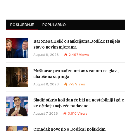
POSLJEDNJE
POPULARNO
Baronesa Helić o sankcijama Dodiku: Iznijela
stav o novim mjerama
August 8, 2026
2,497
Views
Muškarac pronađen mrtav s ranom na glavi,
uhapšena supruga
August 8, 2026
775
Views
Sladić otkrio koji dan će biti najnestabilniji i gdje
se očekuju najveće padavine
August 7, 2026
3,610
Views
Crnadak govorio o Dodiku i političkim