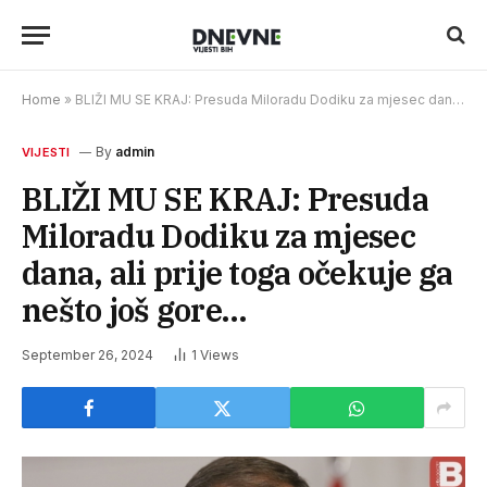
Home
»
BLIŽI MU SE KRAJ: Presuda Miloradu Dodiku za mjesec dana, ali prije toga očekuje ga nešto još gore…
By
admin
VIJESTI
BLIŽI MU SE KRAJ: Presuda
Miloradu Dodiku za mjesec
dana, ali prije toga očekuje ga
nešto još gore…
September 26, 2024
1
Views