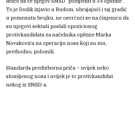
ističe da će njegov SNSD “pobijediti u 54 opštine”.
To je Dodik izjavio u Rudom, ubrajajući i taj gradić
u pomenutu brojku, ne osvrćući se na činjenicu da
su njegovi sektaši poslali opozicionog
protivkandidata za načelnika opštine Marka
Novakovića na operaciju nosa koji su mu,
prethodno, polomili.
Standarda predizborna priča – uvijek neko
slomljenog nosa i uvijek je to protivkandidat
nekog iz SNSD-a.