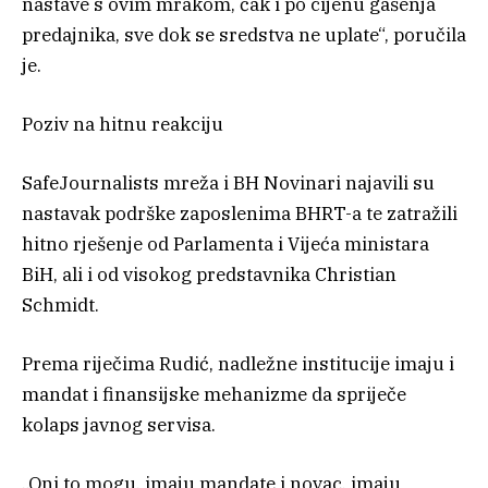
nastave s ovim mrakom, čak i po cijenu gašenja
predajnika, sve dok se sredstva ne uplate“, poručila
je.
Poziv na hitnu reakciju
SafeJournalists mreža i BH Novinari najavili su
nastavak podrške zaposlenima BHRT-a te zatražili
hitno rješenje od Parlamenta i Vijeća ministara
BiH, ali i od visokog predstavnika Christian
Schmidt.
Prema riječima Rudić, nadležne institucije imaju i
mandat i finansijske mehanizme da spriječe
kolaps javnog servisa.
„Oni to mogu, imaju mandate i novac, imaju