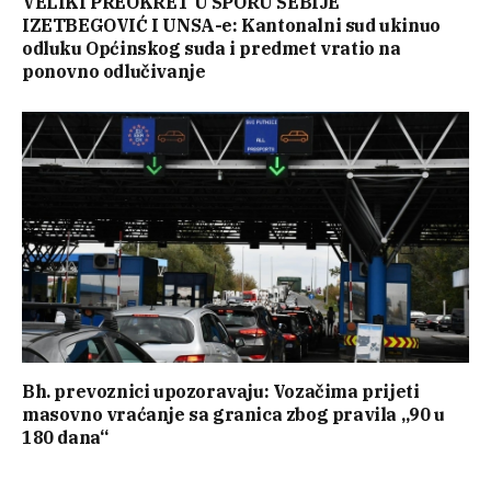
VELIKI PREOKRET U SPORU SEBIJE
IZETBEGOVIĆ I UNSA-e: Kantonalni sud ukinuo
odluku Općinskog suda i predmet vratio na
ponovno odlučivanje
Bh. prevoznici upozoravaju: Vozačima prijeti
masovno vraćanje sa granica zbog pravila „90 u
180 dana“