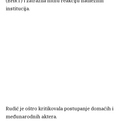
(BHRT) i zatražila hitnu reakciju nadležnih
institucija.
Rudić je oštro kritikovala postupanje domaćih i
međunarodnih aktera.