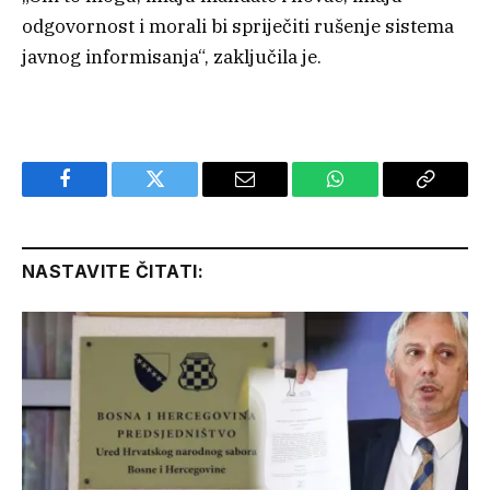
odgovornost i morali bi spriječiti rušenje sistema
javnog informisanja“, zaključila je.
Facebook
Twitter
Email
WhatsApp
Copy
Link
NASTAVITE ČITATI: