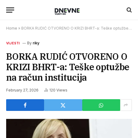
Home
»
BORKA RUDIĆ OTVORENO O KRIZI BHRT-a: Teške optužbe na račun institucija
By
riky
VIJESTI
BORKA RUDIĆ OTVORENO O
KRIZI BHRT-a: Teške optužbe
na račun institucija
February 27, 2026
120
Views