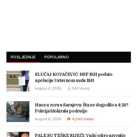
POSLJEDNJE
POPULARNO
SLUČAJ KOVAČEVIĆ: HSP BiH podnio
apelaciju Ustavnom sudu BiH
August 6, 2026
247
Views
Haos u zoru u Sarajevu: Šta se dogodilo u 4:20?
Policija blokirala područje
August 6, 2026
4,040
Views
PALE SU TEŠKE RIJEČI: Vučić oštro uzvratio