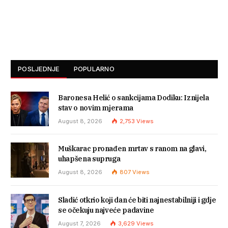
POSLJEDNJE
POPULARNO
Baronesa Helić o sankcijama Dodiku: Iznijela
stav o novim mjerama
August 8, 2026
2,753
Views
Muškarac pronađen mrtav s ranom na glavi,
uhapšena supruga
August 8, 2026
807
Views
Sladić otkrio koji dan će biti najnestabilniji i gdje
se očekuju najveće padavine
August 7, 2026
3,629
Views