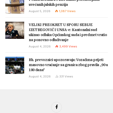
uvećanih julskih penzija
August 5, 2026
1,087
Views
VELIKI PREOKRET U SPORU SEBIJE
IZETBEGOVIĆ I UNSA-e: Kantonalni sud
ukinuo odluku Općinskog suda i predmet vratio
na ponovno odlučivanje
August 4, 2026
3,499
Views
Bh. prevoznici upozoravaju: Vozačima prijeti
masovno vraćanje sa granica zbog pravila „90 u
180 dana“
August 4, 2026
331
Views
Facebook