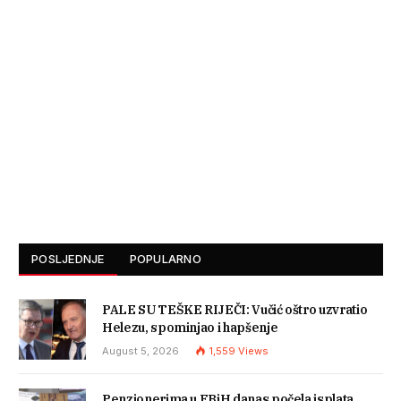
POSLJEDNJE
POPULARNO
PALE SU TEŠKE RIJEČI: Vučić oštro uzvratio
Helezu, spominjao i hapšenje
August 5, 2026
1,559
Views
Penzionerima u FBiH danas počela isplata