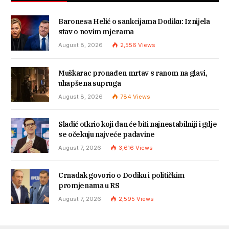
Baronesa Helić o sankcijama Dodiku: Iznijela
stav o novim mjerama
August 8, 2026
2,556
Views
Muškarac pronađen mrtav s ranom na glavi,
uhapšena supruga
August 8, 2026
784
Views
Sladić otkrio koji dan će biti najnestabilniji i gdje
se očekuju najveće padavine
August 7, 2026
3,616
Views
Crnadak govorio o Dodiku i političkim
promjenama u RS
August 7, 2026
2,595
Views