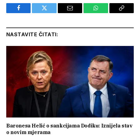
Facebook
Twitter
Email
WhatsApp
Copy
Link
NASTAVITE ČITATI:
Baronesa Helić o sankcijama Dodiku: Iznijela stav
o novim mjerama