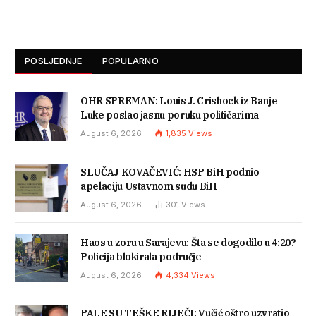
POSLJEDNJE
POPULARNO
OHR SPREMAN: Louis J. Crishock iz Banje
Luke poslao jasnu poruku političarima
August 6, 2026
1,835
Views
SLUČAJ KOVAČEVIĆ: HSP BiH podnio
apelaciju Ustavnom sudu BiH
August 6, 2026
301
Views
Haos u zoru u Sarajevu: Šta se dogodilo u 4:20?
Policija blokirala područje
August 6, 2026
4,334
Views
PALE SU TEŠKE RIJEČI: Vučić oštro uzvratio