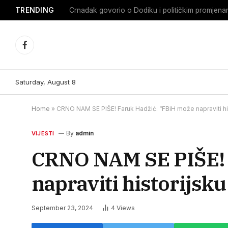
TRENDING
Crnadak govorio o Dodiku i političkim promjen
Facebook
Saturday, August 8
Home
»
CRNO NAM SE PIŠE! Faruk Hadžić: “FBiH može napraviti his
By
admin
VIJESTI
CRNO NAM SE PIŠE! 
napraviti historijsk
September 23, 2024
4
Views