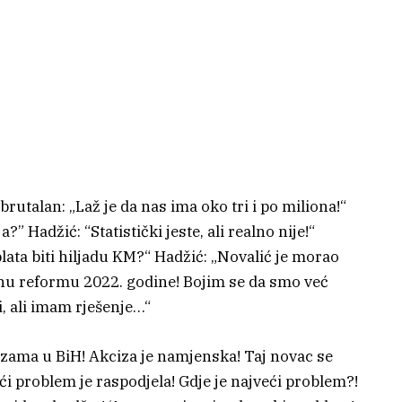
utalan: „Laž je da nas ima oko tri i po miliona!“
ja?” Hadžić: “Statistički jeste, ali realno nije!“
lata biti hiljadu KM?“ Hadžić: „Novalić je morao
alnu reformu 2022. godine! Bojim se da smo već
i, ali imam rješenje…“
izama u BiH! Akciza je namjenska! Taj novac se
ći problem je raspodjela! Gdje je najveći problem?!