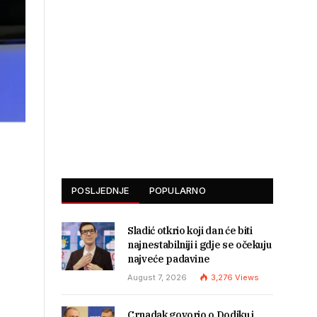
POSLJEDNJE
POPULARNO
Sladić otkrio koji dan će biti
najnestabilniji i gdje se očekuju
najveće padavine
August 7, 2026
3,276
Views
Crnadak govorio o Dodiku i