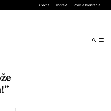
O nama
Kontakt
Pravila korištenja
ože
!”