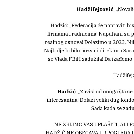
Hadžifejzović
: „Novali
Hadžić: „Federacija će napraviti hi
firmama i radnicima! Napuhani su pri
realnog osnova! Dolazimo u 2023. Niko
Najbolje bi bilo pozvati direktora Sara
se Vlada FBiH zadužila! Da izađemo i
Hadžifej
Hadžić
: „Zavisi od onoga šta se
interesantna! Dolazi veliki dug londo
Sada kada se zadu
NE ŽELIMO VAS UPLAŠITI, ALI 
HADŽIĆ NE OBEĆAVAJU! POGLEDAJ