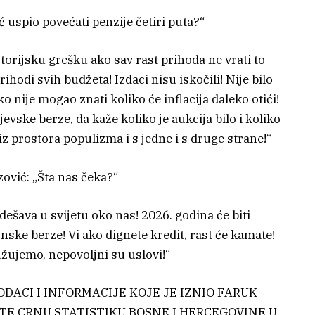
ć uspio povećati penzije četiri puta?“
storijsku grešku ako sav rast prihoda ne vrati to
hodi svih budžeta! Izdaci nisu iskočili! Nije bilo
 nije mogao znati koliko će inflacija daleko otići!
jevske berze, da kaže koliko je aukcija bilo i koliko
z prostora populizma i s jedne i s druge strane!“
zović: „Šta nas čeka?“
 dešava u svijetu oko nas! 2026. godina će biti
nske berze! Vi ako dignete kredit, rast će kamate!
žujemo, nepovoljni su uslovi!“
PODACI I INFORMACIJE KOJE JE IZNIO FARUK
TE CRNU STATISTIKU BOSNE I HERCEGOVINE U