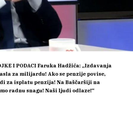
E I PODACI Faruka Hadžića: „Izdavanja
sla za milijardu! Ako se penzije povise,
di za isplatu penzija! Na Baščaršiji na
mo radnu snagu! Naši ljudi odlaze!“