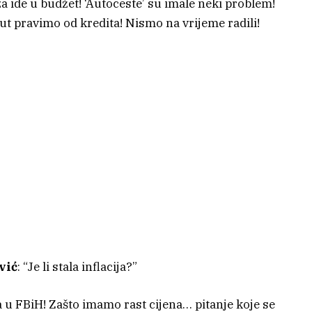
a ide u budžet! ‘Autoceste’ su imale neki problem!
ut pravimo od kredita! Nismo na vrijeme radili!
vić
: “Je li stala inflacija?”
cija u FBiH! Zašto imamo rast cijena… pitanje koje se