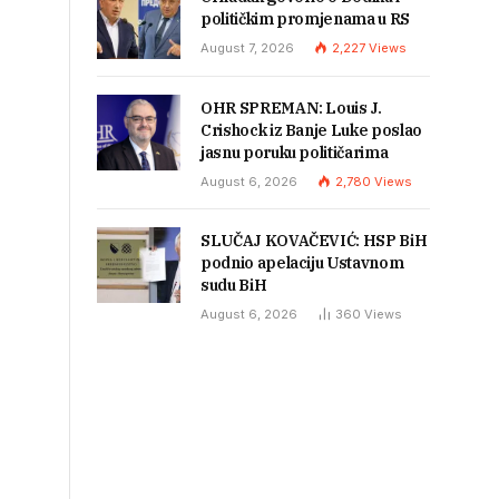
političkim promjenama u RS
August 7, 2026
2,227
Views
OHR SPREMAN: Louis J.
Crishock iz Banje Luke poslao
jasnu poruku političarima
August 6, 2026
2,780
Views
SLUČAJ KOVAČEVIĆ: HSP BiH
podnio apelaciju Ustavnom
sudu BiH
August 6, 2026
360
Views