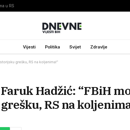
ama u RS
Vijesti
Politika
Svijet
Zdravlje
torijsku grešku, RS na koljenima!”
Faruk Hadžić: “FBiH m
u grešku, RS na koljenima