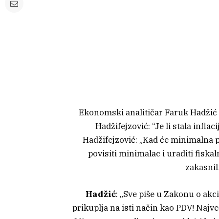
Ekonomski analitičar Faruk Hadžić br
Hadžifejzović: “Je li stala inflaci
Hadžifejzović: „Kad će minimalna p
povisiti minimalac i uraditi fisk
zakasnil
Hadžić
: „Sve piše u Zakonu o akc
prikuplja na isti način kao PDV! Najve