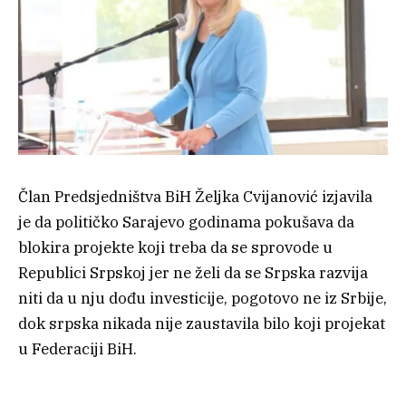
Član Predsjedništva BiH Željka Cvijanović izjavila
je da političko Sarajevo godinama pokušava da
blokira projekte koji treba da se sprovode u
Republici Srpskoj jer ne želi da se Srpska razvija
niti da u nju dođu investicije, pogotovo ne iz Srbije,
dok srpska nikada nije zaustavila bilo koji projekat
u Federaciji BiH.