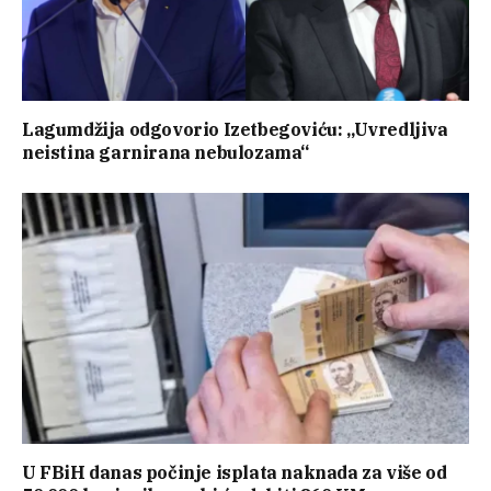
Lagumdžija odgovorio Izetbegoviću: „Uvredljiva
neistina garnirana nebulozama“
U FBiH danas počinje isplata naknada za više od