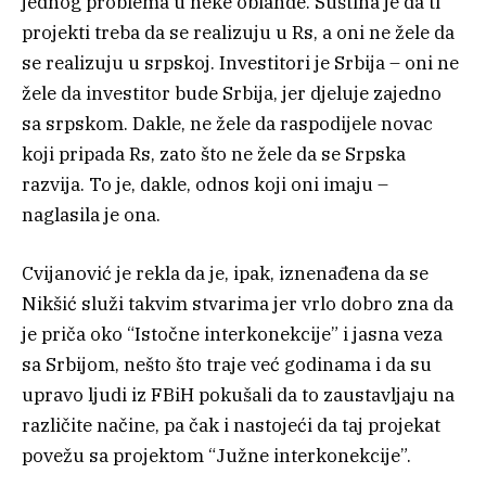
jednog problema u neke oblande. Suština je da ti
projekti treba da se realizuju u Rs, a oni ne žele da
se realizuju u srpskoj. Investitori je Srbija – oni ne
žele da investitor bude Srbija, jer djeluje zajedno
sa srpskom. Dakle, ne žele da raspodijele novac
koji pripada Rs, zato što ne žele da se Srpska
razvija. To je, dakle, odnos koji oni imaju –
naglasila je ona.
Cvijanović je rekla da je, ipak, iznenađena da se
Nikšić služi takvim stvarima jer vrlo dobro zna da
je priča oko “Istočne interkonekcije” i jasna veza
sa Srbijom, nešto što traje već godinama i da su
upravo ljudi iz FBiH pokušali da to zaustavljaju na
različite načine, pa čak i nastojeći da taj projekat
povežu sa projektom “Јužne interkonekcije”.