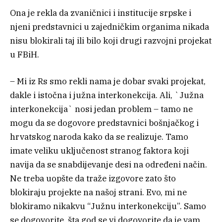
Ona je rekla da zvaničnici i institucije srpske i
njeni predstavnici u zajedničkim organima nikada
nisu blokirali taj ili bilo koji drugi razvojni projekat
u FBiH.
– Mi iz Rs smo rekli nama je dobar svaki projekat,
dakle i istočna i južna interkonekcija. Ali, `Јužna
interkonekcija` nosi jedan problem – tamo ne
mogu da se dogovore predstavnici bošnjačkog i
hrvatskog naroda kako da se realizuje. Tamo
imate veliku uključenost stranog faktora koji
navija da se snabdijevanje desi na određeni način.
Ne treba uopšte da traže izgovore zato što
blokiraju projekte na našoj strani. Evo, mi ne
blokiramo nikakvu “Јužnu interkonekciju”. Samo
se dogovorite, šta god se vi dogovorite da je vam