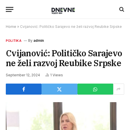
Home
»
Cvijanović: Političko Sarajevo ne želi razvoj Reubike Srpske
By
admin
POLITIKA
Cvijanović: Političko Sarajevo
ne želi razvoj Reubike Srpske
September 12, 2024
1
Views