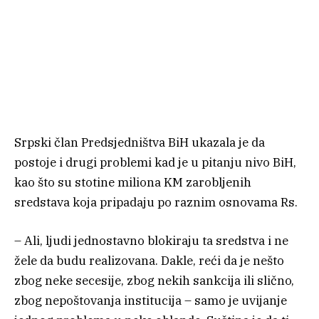
Srpski član Predsjedništva BiH ukazala je da
postoje i drugi problemi kad je u pitanju nivo BiH,
kao što su stotine miliona KM zarobljenih
sredstava koja pripadaju po raznim osnovama Rs.
– Ali, ljudi jednostavno blokiraju ta sredstva i ne
žele da budu realizovana. Dakle, reći da je nešto
zbog neke secesije, zbog nekih sankcija ili slično,
zbog nepoštovanja institucija – samo je uvijanje