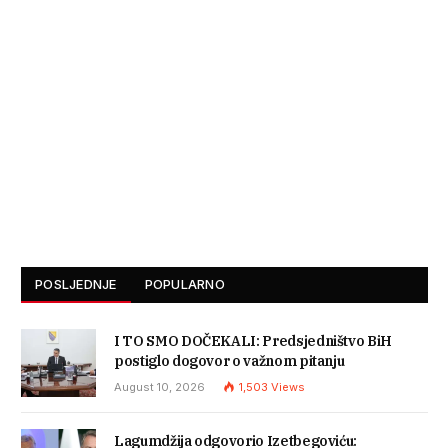
POSLJEDNJE
POPULARNO
I TO SMO DOČEKALI: Predsjedništvo BiH
postiglo dogovor o važnom pitanju
August 10, 2026
1,503
Views
Lagumdžija odgovorio Izetbegoviću: