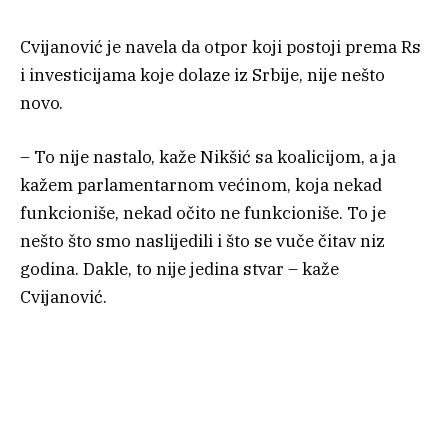
Cvijanović je navela da otpor koji postoji prema Rs
i investicijama koje dolaze iz Srbije, nije nešto
novo.
– To nije nastalo, kaže Nikšić sa koalicijom, a ja
kažem parlamentarnom većinom, koja nekad
funkcioniše, nekad očito ne funkcioniše. To je
nešto što smo naslijedili i što se vuče čitav niz
godina. Dakle, to nije jedina stvar – kaže
Cvijanović.