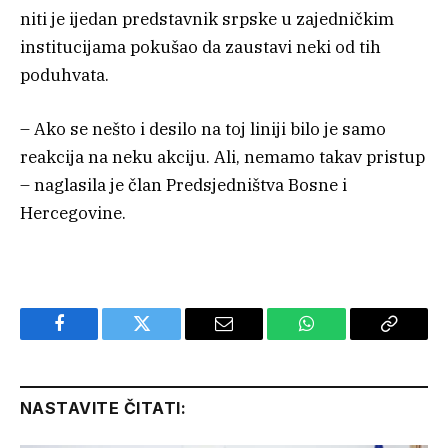
niti je ijedan predstavnik srpske u zajedničkim
institucijama pokušao da zaustavi neki od tih
poduhvata.
– Ako se nešto i desilo na toj liniji bilo je samo
reakcija na neku akciju. Ali, nemamo takav pristup
– naglasila je član Predsjedništva Bosne i
Hercegovine.
Facebook
Twitter
Email
WhatsApp
Copy
Link
NASTAVITE ČITATI: