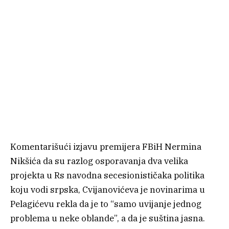
Komentarišući izjavu premijera FBiH Nermina
Nikšića da su razlog osporavanja dva velika
projekta u Rs navodna secesionističaka politika
koju vodi srpska, Cvijanovićeva je novinarima u
Pelagićevu rekla da je to “samo uvijanje jednog
problema u neke oblande”, a da je suština jasna.