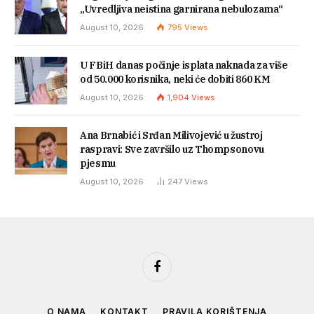
„Uvredljiva neistina garnirana nebulozama“
August 10, 2026
795
Views
U FBiH danas počinje isplata naknada za više
od 50.000 korisnika, neki će dobiti 860 KM
August 10, 2026
1,904
Views
Ana Brnabić i Srđan Milivojević u žustroj
raspravi: Sve završilo uz Thompsonovu
pjesmu
August 10, 2026
247
Views
Facebook
O NAMA
KONTAKT
PRAVILA KORIŠTENJA