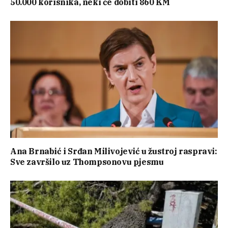
50.000 korisnika, neki će dobiti 860 KM
Ana Brnabić i Srđan Milivojević u žustroj raspravi:
Sve završilo uz Thompsonovu pjesmu