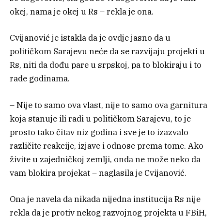
okej, nama je okej u Rs – rekla je ona.
Cvijanović je istakla da je ovdje jasno da u
političkom Sarajevu neće da se razvijaju projekti u
Rs, niti da dođu pare u srpskoj, pa to blokiraju i to
rade godinama.
– Nije to samo ova vlast, nije to samo ova garnitura
koja stanuje ili radi u političkom Sarajevu, to je
prosto tako čitav niz godina i sve je to izazvalo
različite reakcije, izjave i odnose prema tome. Ako
živite u zajedničkoj zemlji, onda ne može neko da
vam blokira projekat – naglasila je Cvijanović.
Ona je navela da nikada nijedna institucija Rs nije
rekla da je protiv nekog razvojnog projekta u FBiH,