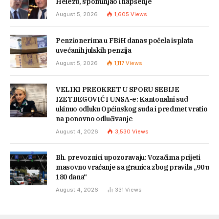
Helezu, spominjao i hapšenje
August 5, 2026
1,605
Views
Penzionerima u FBiH danas počela isplata
uvećanih julskih penzija
August 5, 2026
1,117
Views
VELIKI PREOKRET U SPORU SEBIJE
IZETBEGOVIĆ I UNSA-e: Kantonalni sud
ukinuo odluku Općinskog suda i predmet vratio
na ponovno odlučivanje
August 4, 2026
3,530
Views
Bh. prevoznici upozoravaju: Vozačima prijeti
masovno vraćanje sa granica zbog pravila „90 u
180 dana“
August 4, 2026
331
Views