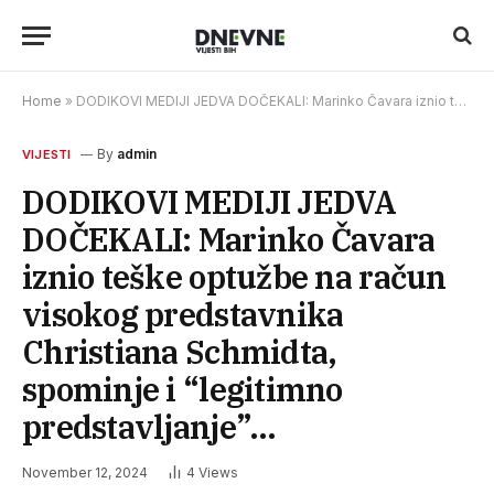
Home
»
DODIKOVI MEDIJI JEDVA DOČEKALI: Marinko Čavara iznio teške optužbe na račun visokog predstavnika Christiana Schmidta, spominje i “legitimno predstavljanje”…
By
admin
VIJESTI
DODIKOVI MEDIJI JEDVA
DOČEKALI: Marinko Čavara
iznio teške optužbe na račun
visokog predstavnika
Christiana Schmidta,
spominje i “legitimno
predstavljanje”…
November 12, 2024
4
Views