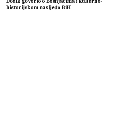
Dodik govorio o Bošnjacima i kulturno-
historijskom nasljeđu BiH