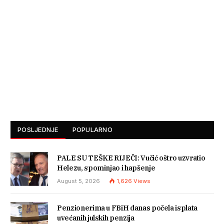
POSLJEDNJE
POPULARNO
PALE SU TEŠKE RIJEČI: Vučić oštro uzvratio
Helezu, spominjao i hapšenje
August 5, 2026
1,626
Views
Penzionerima u FBiH danas počela isplata
uvećanih julskih penzija