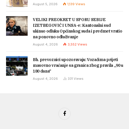
August 5, 2026
1,139
Views
VELIKI PREOKRET U SPORU SEBIJE
IZETBEGOVIĆ I UNSA-e: Kantonalni sud
ukinuo odluku Općinskog suda i predmet vratio
na ponovno odlučivanje
August 4, 2026
3,552
Views
Bh. prevoznici upozoravaju: Vozačima prijeti
masovno vraćanje sa granica zbog pravila „90 u
180 dana“
August 4, 2026
331
Views
Facebook