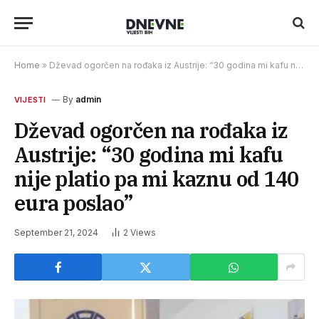
Home
»
Dževad ogorčen na rođaka iz Austrije: “30 godina mi kafu nije platio pa mi kaznu od 140 eura poslao”
By
admin
VIJESTI
Dževad ogorčen na rođaka iz
Austrije: “30 godina mi kafu
nije platio pa mi kaznu od 140
eura poslao”
September 21, 2024
2
Views