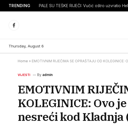
TRENDING
PALE SU TEŠKE RIJEČI: Vučić oštro uzvratio Hel
Facebook
Thursday, August 6
Home
»
EMOTIVNIM RIJEČIMA SE OPRAŠTAJU OD KOLEGINICE: Ovo j
By
admin
VIJESTI
EMOTIVNIM RIJEČI
KOLEGINICE: Ovo je ž
nesreći kod Kladnja