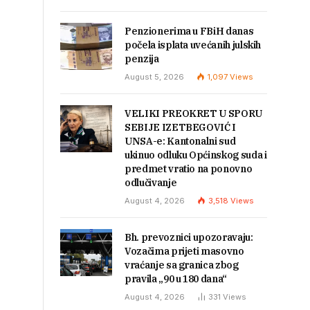
Penzionerima u FBiH danas
počela isplata uvećanih julskih
penzija
August 5, 2026
1,097
Views
VELIKI PREOKRET U SPORU
SEBIJE IZETBEGOVIĆ I
UNSA-e: Kantonalni sud
ukinuo odluku Općinskog suda i
predmet vratio na ponovno
odlučivanje
August 4, 2026
3,518
Views
Bh. prevoznici upozoravaju:
Vozačima prijeti masovno
vraćanje sa granica zbog
pravila „90 u 180 dana“
August 4, 2026
331
Views