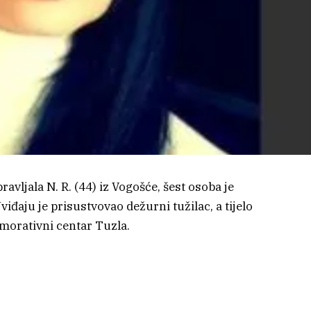
avljala N. R. (44) iz Vogošće, šest osoba je
đaju je prisustvovao dežurni tužilac, a tijelo
morativni centar Tuzla.