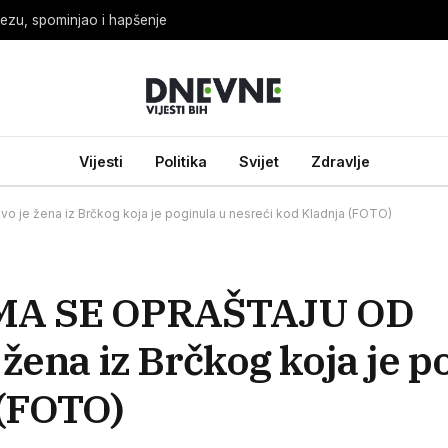
ezu, spominjao i hapšenje
Vijesti
Politika
Svijet
Zdravlje
e žena iz Brčkog koja je poginula u nesreći kod Kladnja (FOTO)
MA SE OPRAŠTAJU OD
ena iz Brčkog koja je p
 (FOTO)