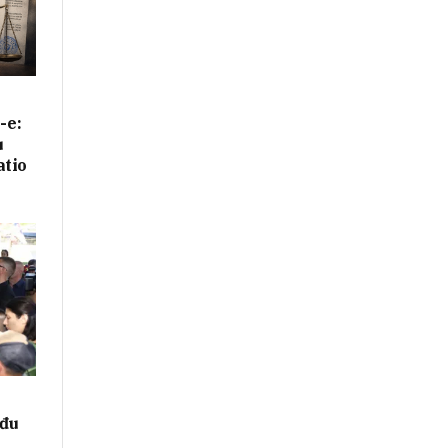
-e:
u
atio
eđu