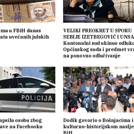
ima u FBiH danas
VELIKI PREOKRET U SPORU
lata uvećanih julskih
SEBIJE IZETBEGOVIĆ I UNSA
Kantonalni sud ukinuo odluk
Općinskog suda i predmet vr
na ponovno odlučivanje
hapsila osobu zbog
Dodik govorio o Bošnjacima i
jave na Facebooku
kulturno-historijskom naslj
BiH