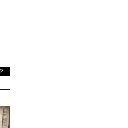
p
Copy
Link