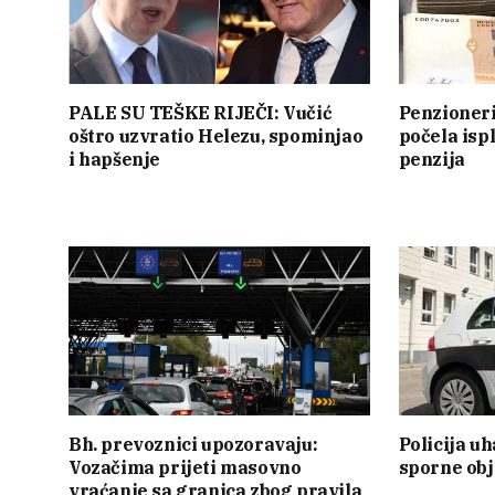
PALE SU TEŠKE RIJEČI: Vučić
Penzioner
oštro uzvratio Helezu, spominjao
počela isp
i hapšenje
penzija
Bh. prevoznici upozoravaju:
Policija u
Vozačima prijeti masovno
sporne ob
vraćanje sa granica zbog pravila