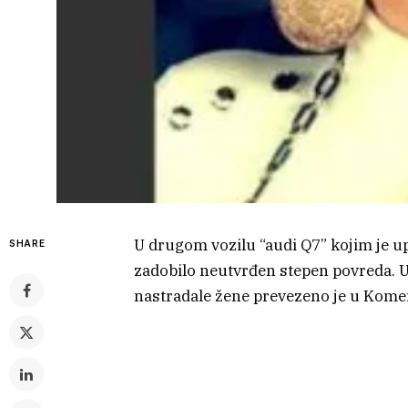
U drugom vozilu “audi Q7” kojim je upr
SHARE
zadobilo neutvrđen stepen povreda. Uvi
nastradale žene prevezeno je u Kome