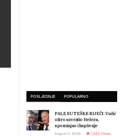
POSLJEDNJE
POPULARNO
PALE SU TEŠKE RIJEČI: Vučić
oštro uzvratio Helezu,
spominjao i hapšenje
August 5, 2026
1,582
Views