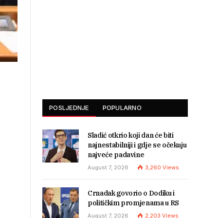
POSLJEDNJE
POPULARNO
Sladić otkrio koji dan će biti
najnestabilniji i gdje se očekuju
najveće padavine
August 7, 2026
3,260
Views
Crnadak govorio o Dodiku i
političkim promjenama u RS
August 7, 2026
2,203
Views