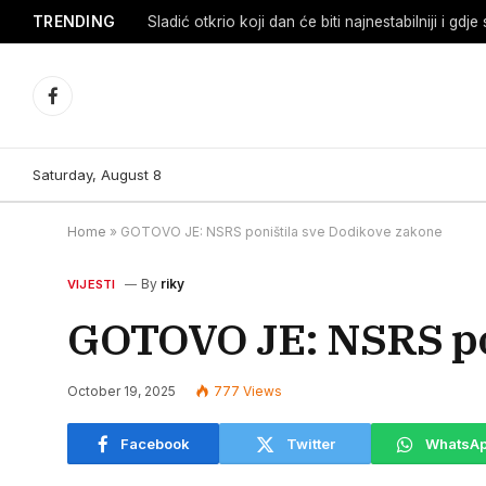
TRENDING
Facebook
Saturday, August 8
Home
»
GOTOVO JE: NSRS poništila sve Dodikove zakone
By
riky
VIJESTI
GOTOVO JE: NSRS pon
October 19, 2025
777
Views
Facebook
Twitter
WhatsA