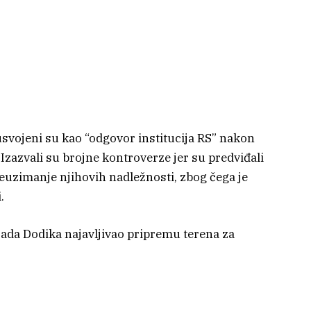
usvojeni su kao “odgovor institucija RS” nakon
zazvali su brojne kontroverze jer su predviđali
reuzimanje njihovih nadležnosti, zbog čega je
.
rada Dodika najavljivao pripremu terena za