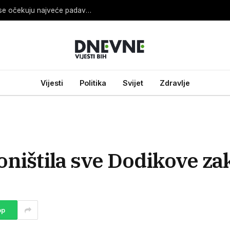
Sladić otkrio koji dan će biti najnestabilniji i gdje se očekuju najveće padavine
Vijesti
Politika
Svijet
Zdravlje
ištila sve Dodikove za
pp