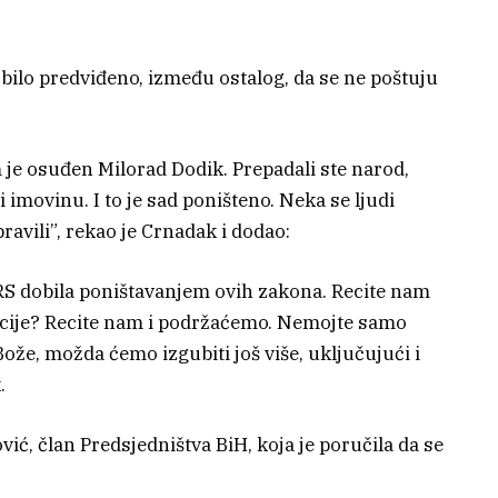
 bilo predviđeno, između ostalog, da se ne poštuju
m je osuđen Milorad Dodik. Prepadali ste narod,
 imovinu. I to je sad poništeno. Neka se ljudi
ravili”, rekao je Crnadak i dodao:
 RS dobila poništavanjem ovih zakona. Recite nam
kcije? Recite nam i podržaćemo. Nemojte samo
Bože, možda ćemo izgubiti još više, uključujući i
.
ović, član Predsjedništva BiH, koja je poručila da se