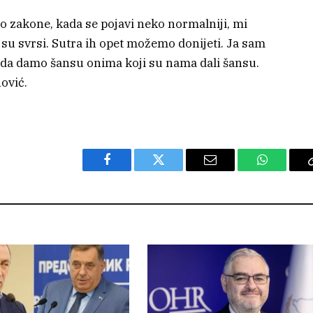
 zakone, kada se pojavi neko normalniji, mi
su svrsi. Sutra ih opet možemo donijeti. Ja sam
 da damo šansu onima koji su nama dali šansu.
nović.
Facebook
Twitter
Email
WhatsAp