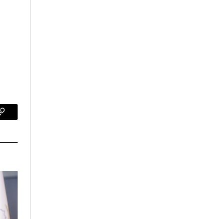
p
Copy
Link