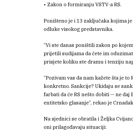
• Zakon o formiranju VSTV-a RS.
Poništeno je i 13 zaključaka kojima je
odluke visokog predstavnika.
“Vi ste danas poništili zakon po koje
prijetili sudijama da ćete im oduzimati
prisjete koliku ste dramu i tenziju nap
“Pozivam vas da nam kažete šta je to
konkretno. Sankcije? Ukidaju se san
farbati da će RS nešto dobiti — ne daj 
entitetsko glasanje”, rekao je Crnadak
Na sjednici se obratila i Željka Cvijan
oni prilagođavaju situaciji: