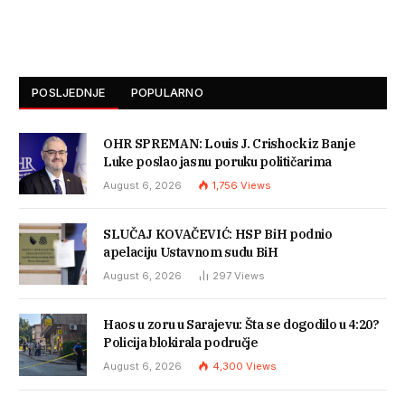
POSLJEDNJE
POPULARNO
OHR SPREMAN: Louis J. Crishock iz Banje
Luke poslao jasnu poruku političarima
August 6, 2026
1,756
Views
SLUČAJ KOVAČEVIĆ: HSP BiH podnio
apelaciju Ustavnom sudu BiH
August 6, 2026
297
Views
Haos u zoru u Sarajevu: Šta se dogodilo u 4:20?
Policija blokirala područje
August 6, 2026
4,300
Views