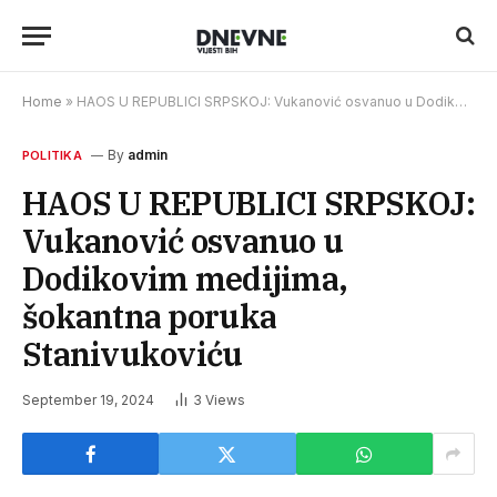
Home
»
HAOS U REPUBLICI SRPSKOJ: Vukanović osvanuo u Dodikovim medijima, šokantna poruka Stanivukoviću
By
admin
POLITIKA
HAOS U REPUBLICI SRPSKOJ:
Vukanović osvanuo u
Dodikovim medijima,
šokantna poruka
Stanivukoviću
September 19, 2024
3
Views