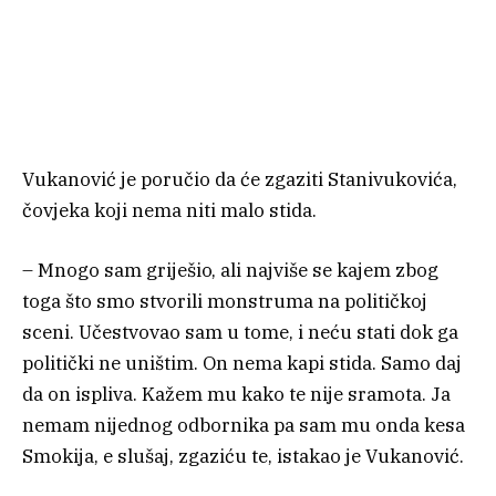
Vukanović je poručio da će zgaziti Stanivukovića,
čovjeka koji nema niti malo stida.
– Mnogo sam griješio, ali najviše se kajem zbog
toga što smo stvorili monstruma na političkoj
sceni. Učestvovao sam u tome, i neću stati dok ga
politički ne uništim. On nema kapi stida. Samo daj
da on ispliva. Kažem mu kako te nije sramota. Ja
nemam nijednog odbornika pa sam mu onda kesa
Smokija, e slušaj, zgaziću te, istakao je Vukanović.