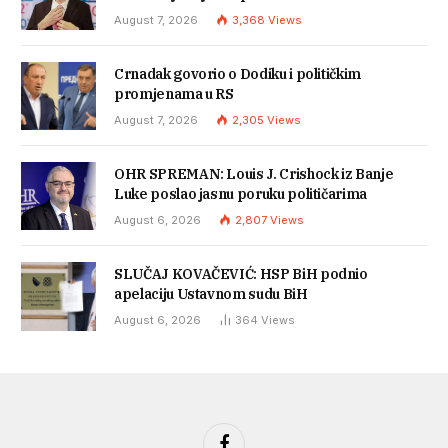
August 7, 2026
3,368
Views
Crnadak govorio o Dodiku i političkim
promjenama u RS
August 7, 2026
2,305
Views
OHR SPREMAN: Louis J. Crishock iz Banje
Luke poslao jasnu poruku političarima
August 6, 2026
2,807
Views
SLUČAJ KOVAČEVIĆ: HSP BiH podnio
apelaciju Ustavnom sudu BiH
August 6, 2026
364
Views