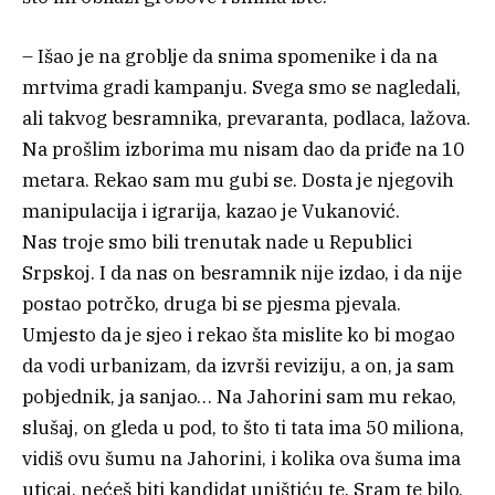
– Išao je na groblje da snima spomenike i da na
mrtvima gradi kampanju. Svega smo se nagledali,
ali takvog besramnika, prevaranta, podlaca, lažova.
Na prošlim izborima mu nisam dao da priđe na 10
metara. Rekao sam mu gubi se. Dosta je njegovih
manipulacija i igrarija, kazao je Vukanović.
Nas troje smo bili trenutak nade u Republici
Srpskoj. I da nas on besramnik nije izdao, i da nije
postao potrčko, druga bi se pjesma pjevala.
Umjesto da je sjeo i rekao šta mislite ko bi mogao
da vodi urbanizam, da izvrši reviziju, a on, ja sam
pobjednik, ja sanjao… Na Jahorini sam mu rekao,
slušaj, on gleda u pod, to što ti tata ima 50 miliona,
vidiš ovu šumu na Jahorini, i kolika ova šuma ima
uticaj, nećeš biti kandidat uništiću te. Sram te bilo.