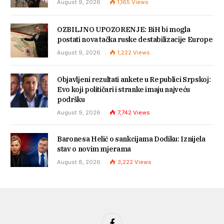
August 9, 2026
1,165
Views
OZBILJNO UPOZORENJE: BiH bi mogla
postati nova tačka ruske destabilizacije Europe
August 9, 2026
1,222
Views
Objavljeni rezultati ankete u Republici Srpskoj:
Evo koji političari i stranke imaju najveću
podršku
August 9, 2026
7,742
Views
Baronesa Helić o sankcijama Dodiku: Iznijela
stav o novim mjerama
August 8, 2026
3,222
Views