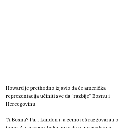
Howard je prethodno izjavio da će američka
reprezentacija učiniti sve da “razbije” Bosnu i
Hercegovinu.
“A Bosna? Pa… Landon i ja ćemo još razgovarati o
tome. Ali iskreno, bolje im je da ni ne sjedaju u