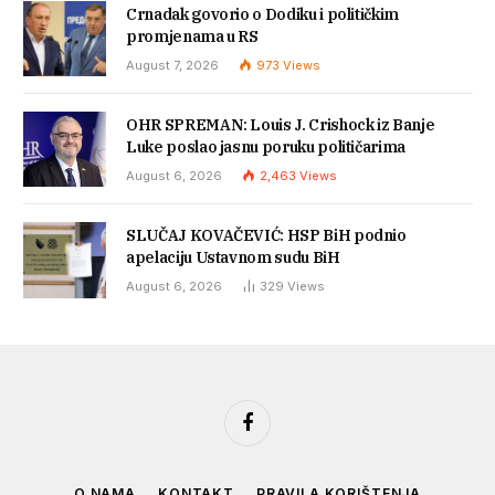
Crnadak govorio o Dodiku i političkim
promjenama u RS
August 7, 2026
973
Views
OHR SPREMAN: Louis J. Crishock iz Banje
Luke poslao jasnu poruku političarima
August 6, 2026
2,463
Views
SLUČAJ KOVAČEVIĆ: HSP BiH podnio
apelaciju Ustavnom sudu BiH
August 6, 2026
329
Views
Facebook
O NAMA
KONTAKT
PRAVILA KORIŠTENJA