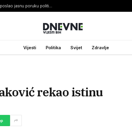
OHR SPREMAN: Louis J. Crishock iz Banje Luke poslao jasnu poruku političarima
Vijesti
Politika
Svijet
Zdravlje
aković rekao istinu
pp