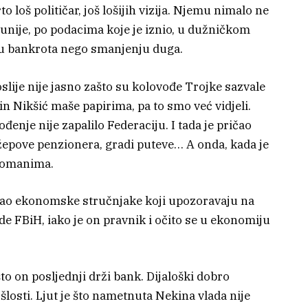
o loš političar, još lošijih vizija. Njemu nimalo ne
unije, po podacima koje je iznio, u dužničkom
ju bankrota nego smanjenju duga.
lije nije jasno zašto su kolovođe Trojke sazvale
n Nikšić maše papirima, pa to smo već vidjeli.
enje nije zapalilo Federaciju. I tada je pričao
džepove penzionera, gradi puteve… A onda, kada je
rkomanima.
vao ekonomske stručnjake koji upozoravaju na
de FBiH, iako je on pravnik i očito se u ekonomiju
to on posljednji drži bank. Dijaloški dobro
ošlosti. Ljut je što nametnuta Nekina vlada nije