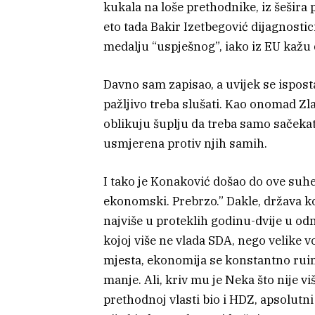
kukala na loše prethodnike, iz šešira
eto tada Bakir Izetbegović dijagnosti
medalju “uspješnog”, iako iz EU kaž
Davno sam zapisao, a uvijek se ispos
pažljivo treba slušati. Kao onomad Zla
oblikuju šuplju da treba samo sačekati
usmjerena protiv njih samih.
I tako je Konaković došao do ove suhe
ekonomski. Prebrzo.” Dakle, država ko
najviše u proteklih godinu-dvije u o
kojoj više ne vlada SDA, nego velike 
mjesta, ekonomija se konstantno ruinir
manje. Ali, kriv mu je Neka što nije vi
prethodnoj vlasti bio i HDZ, apsolutn