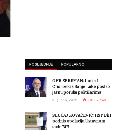
POSLJEDNJE
POPULARNO
OHR SPREMAN: Louis J.
Crishock iz Banje Luke poslao
jasnu poruku političarima
August 6, 2026
2,102
Views
SLUČAJ KOVAČEVIĆ: HSP BiH
podnio apelaciju Ustavnom
sudu BiH