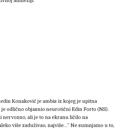
tivnoj amneziji.
medin Konaković je ambis iz kojeg je upitna
je odlično objasnio neurotični Edin Forto (NS).
 nervozno, ali je to na ekranu ličilo na
daleko više zaduživao, najviše…” Ne sumnjamo u to,