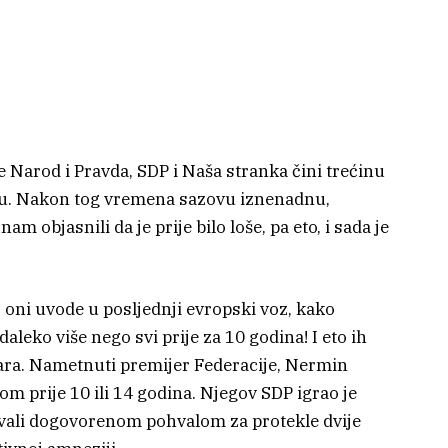
ne Narod i Pravda, SDP i Naša stranka čini trećinu
ou. Nakon tog vremena sazovu iznenadnu,
m objasnili da je prije bilo loše, pa eto, i sada je
s oni uvode u posljednji evropski voz, kako
aleko više nego svi prije za 10 godina! I eto ih
ara. Nametnuti premijer Federacije, Nermin
jom prije 10 ili 14 godina. Njegov SDP igrao je
 hvali dogovorenom pohvalom za protekle dvije