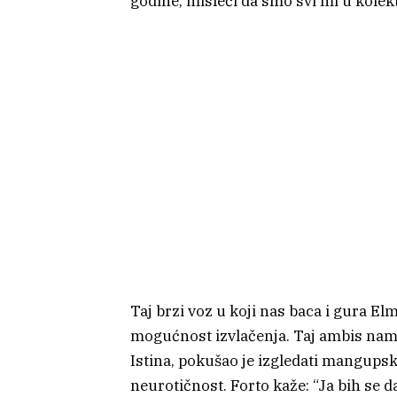
godine, misleći da smo svi mi u kolek
Taj brzi voz u koji nas baca i gura El
mogućnost izvlačenja. Taj ambis nam 
Istina, pokušao je izgledati mangupski
neurotičnost. Forto kaže: “Ja bih se 