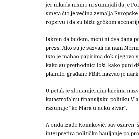
jer nikada nismo ni sumnjali da je Fort
smeta što je većina zemalja Evropske 
ropstvu i da su bliže grčkom scenari
Iskren da budem, meni ni dva dana pos
press. Ako su je sazvali da nam Nermi
Isto je mahao papirima dok njegovo vođ
kako su prethodnici loši, kako puni 
planulo, građane FBiH nazvao je na
U petak je zlonamjernim laicima naz
katastrofalnu finansijsku politiku Vla
razumije “ko Mara u neku stvar”.
A onda izađe Konaković, sav ozaren, š
interpretira političko bauljanje po pr