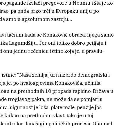
 propagande izvlači pregovore u Neumu i šta je ko
cirao, pa onda brzo trči u Evropsku uniju po
u da smo u apsolutnom zastoju…
tavi tačnim kada se Konaković obraća, njega samo
tka Lagumdžiju. Jer oni toliko dobro petljaju i
 onu jednu rečenicu istine koja je, u pravilu,
 istine: “Naša zemlja juri nizbrdo demografski i
ja je, po hvalospjevima Konakovića, učinila
dnosu na prethodnih 10 propada rapidno. Država u
vođe troglavog pakta, ne može da se pomjeri s
a, sigurnost je loša, plate male, penzije još
še kukao na prethodnu vlast. Iako je u toj
i kontrolor današnjih političkih procesa. Onomad