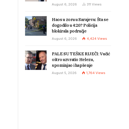
August 6, 2026
311
Views
Haos u zoru u Sarajevu: Šta se
dogodilo u 4:20? Policija
blokirala područje
August 6, 2026
4,424
Views
PALE SU TEŠKE RIJEČI: Vučić
oštro uzvratio Helezu,
spominjao i hapšenje
August 5, 2026
1,764
Views