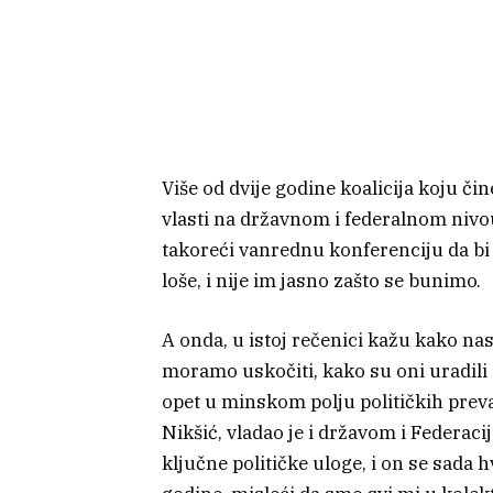
Više od dvije godine koalicija koju či
vlasti na državnom i federalnom niv
takoreći vanrednu konferenciju da bi na
loše, i nije im jasno zašto se bunimo.
A onda, u istoj rečenici kažu kako na
moramo uskočiti, kako su oni uradili d
opet u minskom polju političkih prev
Nikšić, vladao je i državom i Federaci
ključne političke uloge, i on se sada