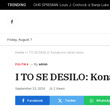
TRENDING
Facebook
Friday, August 7
Home
»
I TO SE DESILO: Konaković rekao istinu
By
admin
POLITIKA
I TO SE DESILO: Kon
September 23, 2024
2
Views
Facebook
Twitter
WhatsA