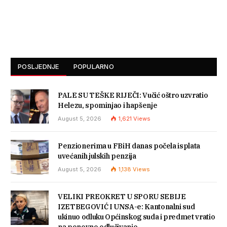
POSLJEDNJE
POPULARNO
PALE SU TEŠKE RIJEČI: Vučić oštro uzvratio
Helezu, spominjao i hapšenje
August 5, 2026
1,621
Views
Penzionerima u FBiH danas počela isplata
uvećanih julskih penzija
August 5, 2026
1,138
Views
VELIKI PREOKRET U SPORU SEBIJE
IZETBEGOVIĆ I UNSA-e: Kantonalni sud
ukinuo odluku Općinskog suda i predmet vratio