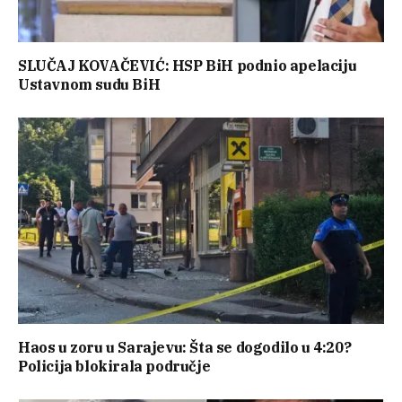
SLUČAJ KOVAČEVIĆ: HSP BiH podnio apelaciju
Ustavnom sudu BiH
Haos u zoru u Sarajevu: Šta se dogodilo u 4:20?
Policija blokirala područje