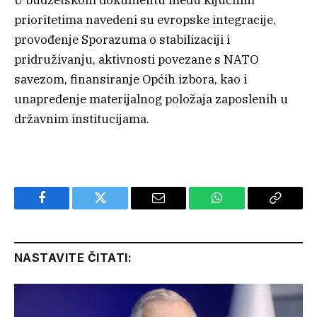
U budžetskom dokumentu među ključnim
prioritetima navedeni su evropske integracije,
provođenje Sporazuma o stabilizaciji i
pridruživanju, aktivnosti povezane s NATO
savezom, finansiranje Općih izbora, kao i
unapređenje materijalnog položaja zaposlenih u
državnim institucijama.
Facebook
Twitter
Email
WhatsApp
Copy
Link
NASTAVITE ČITATI: