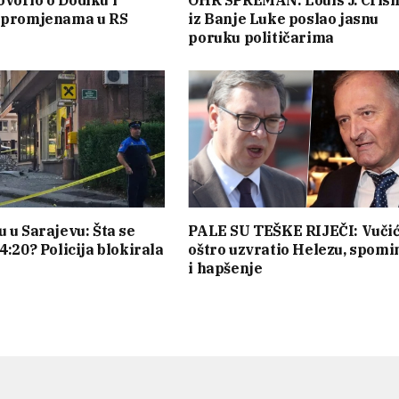
vorio o Dodiku i
OHR SPREMAN: Louis J. Cris
m promjenama u RS
iz Banje Luke poslao jasnu
poruku političarima
u u Sarajevu: Šta se
PALE SU TEŠKE RIJEČI: Vuči
4:20? Policija blokirala
oštro uzvratio Helezu, spomi
i hapšenje