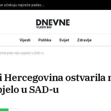
Sladić otkrio koji dan će biti najnestabilniji i gdje se očekuju najveće padavine
Vijesti
Politika
Svijet
Zdravlje
kome prije nije uspjelo u SAD-u
 i Hercegovina ostvarila 
pjelo u SAD-u