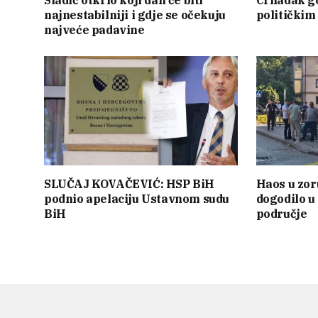
Sladić otkrio koji dan će biti
Crnadak go
najnestabilniji i gdje se očekuju
politički
najveće padavine
SLUČAJ KOVAČEVIĆ: HSP BiH
Haos u zor
podnio apelaciju Ustavnom sudu
dogodilo u 
BiH
područje