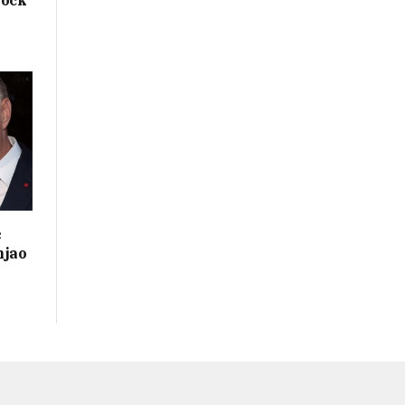
hock
ć
njao