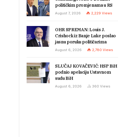
političkim promjenama u RS
August 7, 2026
2,229
Views
OHR SPREMAN: Louis J.
Crishock iz Banje Luke poslao
jasnu poruku političarima
August 6, 2026
2,780
Views
SLUČAJ KOVAČEVIĆ: HSP BiH
podnio apelaciju Ustavnom
sudu BiH
August 6, 2026
360
Views