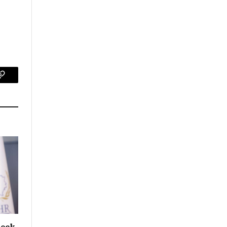
p
Copy
Link