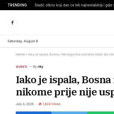
TRENDING
Facebook
Saturday, August 8
Home
»
Iako je ispala, Bosna i Hercegovina ostvarila nešto što ni
By
riky
VIJESTI
Iako je ispala, Bosna
nikome prije nije us
July 4, 2026
1,624
Views