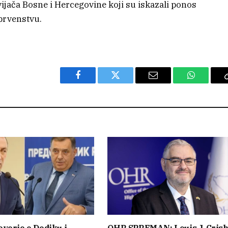
vijača Bosne i Hercegovine koji su iskazali ponos
prvenstvu.
Facebook
Twitter
Email
WhatsAp