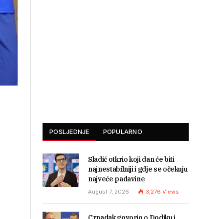
POSLJEDNJE
POPULARNO
Sladić otkrio koji dan će biti
najnestabilniji i gdje se očekuju
najveće padavine
August 7, 2026
3,276
Views
Crnadak govorio o Dodiku i