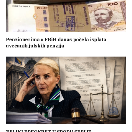
Penzionerima u FBiH danas počela isplata
uvećanih julskih penzija
VELIKI PREOKRET U SPORU SEBIJE