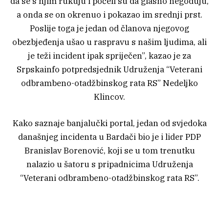
da se s njim rukuju i počeli su da glasno negoduju,
a onda se on okrenuo i pokazao im srednji prst.
Poslije toga je jedan od članova njegovog
obezbjeđenja ušao u raspravu s našim ljudima, ali
je teži incident ipak spriječen”, kazao je za
Srpskainfo potpredsjednik Udruženja “Veterani
odbrambeno-otadžbinskog rata RS” Nedeljko
Klincov.
Kako saznaje banjalučki portal, jedan od svjedoka
današnjeg incidenta u Bardači bio je i lider PDP
Branislav Borenović, koji se u tom trenutku
nalazio u šatoru s pripadnicima Udruženja
“Veterani odbrambeno-otadžbinskog rata RS”.