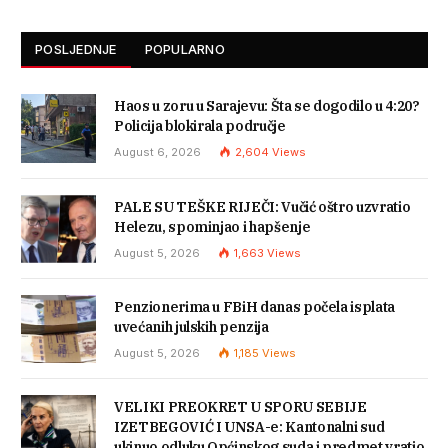
POSLJEDNJE
POPULARNO
Haos u zoru u Sarajevu: Šta se dogodilo u 4:20?
Policija blokirala područje
August 6, 2026
2,604
Views
PALE SU TEŠKE RIJEČI: Vučić oštro uzvratio
Helezu, spominjao i hapšenje
August 5, 2026
1,663
Views
Penzionerima u FBiH danas počela isplata
uvećanih julskih penzija
August 5, 2026
1,185
Views
VELIKI PREOKRET U SPORU SEBIJE
IZETBEGOVIĆ I UNSA-e: Kantonalni sud
ukinuo odluku Općinskog suda i predmet vratio