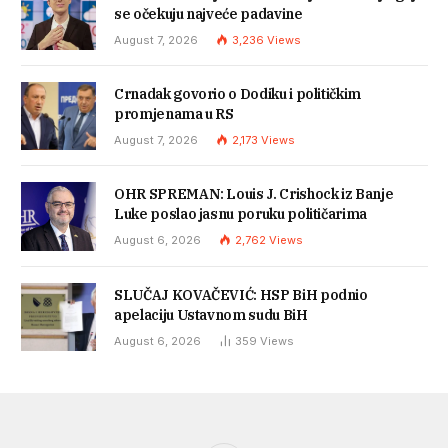
se očekuju najveće padavine
August 7, 2026
3,236
Views
Crnadak govorio o Dodiku i političkim
promjenama u RS
August 7, 2026
2,173
Views
OHR SPREMAN: Louis J. Crishock iz Banje
Luke poslao jasnu poruku političarima
August 6, 2026
2,762
Views
SLUČAJ KOVAČEVIĆ: HSP BiH podnio
apelaciju Ustavnom sudu BiH
August 6, 2026
359
Views