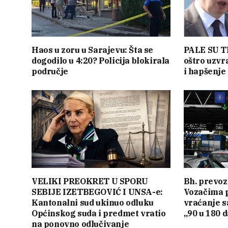
Haos u zoru u Sarajevu: Šta se
PALE SU T
dogodilo u 4:20? Policija blokirala
oštro uzvr
područje
i hapšenje
VELIKI PREOKRET U SPORU
Bh. prevoz
SEBIJE IZETBEGOVIĆ I UNSA-e:
Vozačima 
Kantonalni sud ukinuo odluku
vraćanje s
Općinskog suda i predmet vratio
„90 u 180 
na ponovno odlučivanje