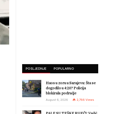
POSLJEDNJE
POPULARNO
Haos u zoru u Sarajevu: Šta se
dogodilo u 4:20? Policija
blokirala područje
August 6, 2026
2,766
Views
PALE SU TEŠKE RIJEČI: Vučić