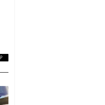
p
Copy
Link