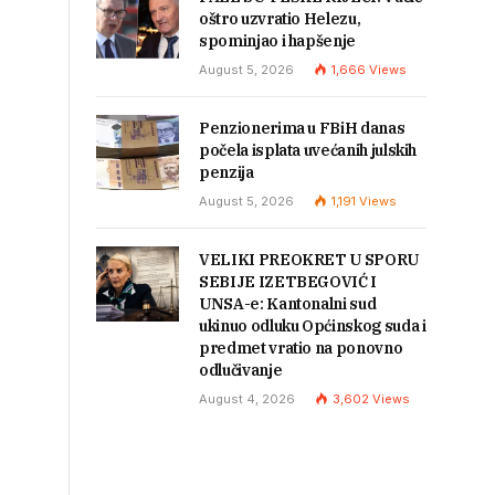
oštro uzvratio Helezu,
spominjao i hapšenje
August 5, 2026
1,666
Views
Penzionerima u FBiH danas
počela isplata uvećanih julskih
penzija
August 5, 2026
1,191
Views
VELIKI PREOKRET U SPORU
SEBIJE IZETBEGOVIĆ I
UNSA-e: Kantonalni sud
ukinuo odluku Općinskog suda i
predmet vratio na ponovno
odlučivanje
August 4, 2026
3,602
Views