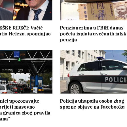
EŠKE RIJEČI: Vučić
Penzionerima u FBiH danas
atio Helezu, spominjao
počela isplata uvećanih julsk
penzija
nici upozoravaju:
Policija uhapsila osobu zbog
prijeti masovno
sporne objave na Facebooku
a granica zbog pravila
dana“