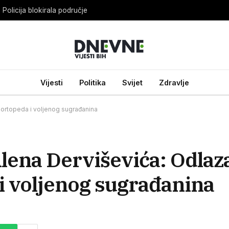
Policija blokirala područje
Vijesti
Politika
Svijet
Zdravlje
 ortopeda i voljenog sugrađanina
lena Derviševića: Odlaz
i voljenog sugrađanina