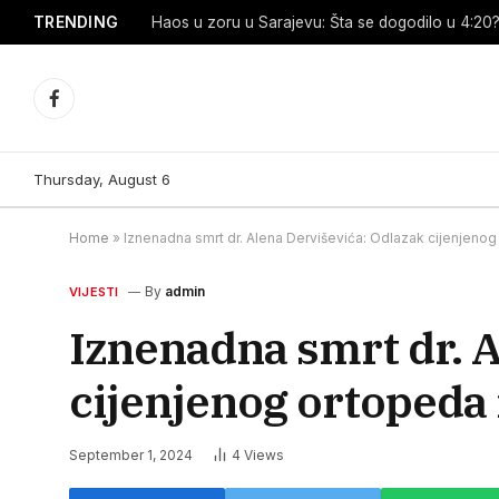
TRENDING
Haos u zoru u Sarajevu: Šta se dogodilo u 4:20? 
Facebook
Thursday, August 6
Home
»
Iznenadna smrt dr. Alena Derviševića: Odlazak cijenjenog
By
admin
VIJESTI
Iznenadna smrt dr. A
cijenjenog ortopeda 
September 1, 2024
4
Views