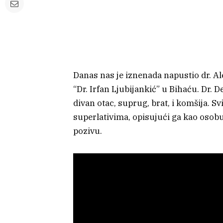
Danas nas je iznenada napustio dr. Al
“Dr. Irfan Ljubijankić” u Bihaću. Dr. D
divan otac, suprug, brat, i komšija. S
superlativima, opisujući ga kao osob
pozivu.