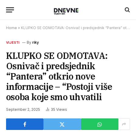
Home
»
KLUPKO SE ODMOTAVA: Osnivač i predsjednik “Pantera” otkrio nove informacije – “Postoji više osoba koje smo uhvatili
By
riky
VIJESTI
KLUPKO SE ODMOTAVA:
Osnivač i predsjednik
“Pantera” otkrio nove
informacije – “Postoji više
osoba koje smo uhvatili
September 2, 2025
35
Views