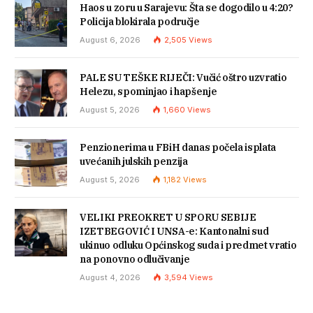
Haos u zoru u Sarajevu: Šta se dogodilo u 4:20?
Policija blokirala područje
August 6, 2026
2,505
Views
PALE SU TEŠKE RIJEČI: Vučić oštro uzvratio
Helezu, spominjao i hapšenje
August 5, 2026
1,660
Views
Penzionerima u FBiH danas počela isplata
uvećanih julskih penzija
August 5, 2026
1,182
Views
VELIKI PREOKRET U SPORU SEBIJE
IZETBEGOVIĆ I UNSA-e: Kantonalni sud
ukinuo odluku Općinskog suda i predmet vratio
na ponovno odlučivanje
August 4, 2026
3,594
Views