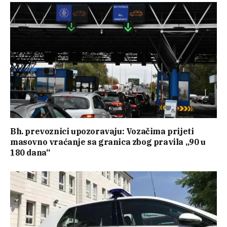
Bh. prevoznici upozoravaju: Vozačima prijeti
masovno vraćanje sa granica zbog pravila „90 u
180 dana“