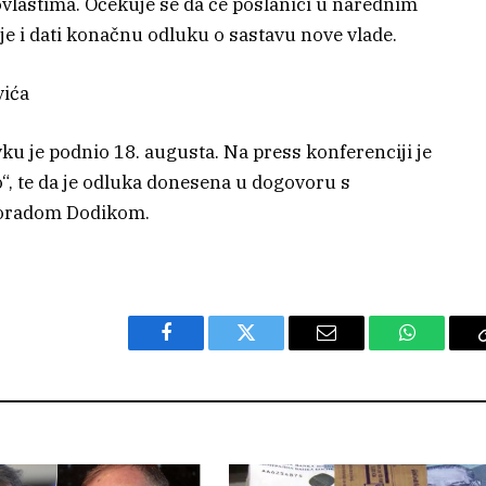
vlastima. Očekuje se da će poslanici u narednim
 i dati konačnu odluku o sastavu nove vlade.
vića
ku je podnio 18. augusta. Na press konferenciji je
ao“, te da je odluka donesena u dogovoru s
loradom Dodikom.
Facebook
Twitter
Email
WhatsAp