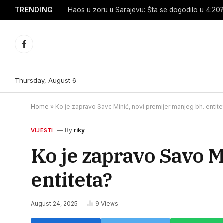
TRENDING
Haos u zoru u Sarajevu: Šta se dogodilo u 4:20? 
Facebook
Thursday, August 6
Home
»
Ko je zapravo Savo Minić, novi premijer manjeg bh. entite
By
riky
VIJESTI
Ko je zapravo Savo M
entiteta?
August 24, 2025
9
Views