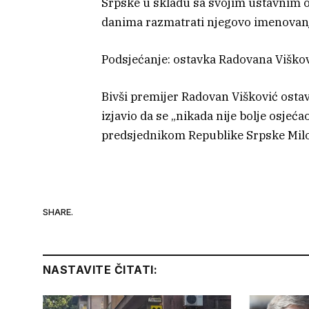
Srpske u skladu sa svojim ustavnim o
danima razmatrati njegovo imenovanje
Podsjećanje: ostavka Radovana Viško
Bivši premijer Radovan Višković ostav
izjavio da se „nikada nije bolje osjeć
predsjednikom Republike Srpske Mi
SHARE.
NASTAVITE ČITATI: