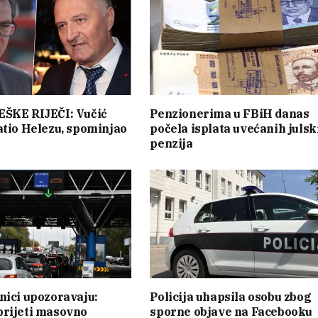
EŠKE RIJEČI: Vučić
Penzionerima u FBiH danas
atio Helezu, spominjao
počela isplata uvećanih julsk
penzija
nici upozoravaju:
Policija uhapsila osobu zbog
prijeti masovno
sporne objave na Facebooku