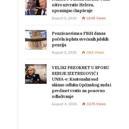
oštro uzvratio Helezu,
spominjao i hapšenje
August 5, 2026
1,648
Views
Penzionerima u FBiH danas
počela isplata uvećanih julskih
penzija
August 5, 2026
1,162
Views
VELIKI PREOKRET U SPORU
SEBIJE IZETBEGOVIĆ I
UNSA-e: Kantonalni sud
ukinuo odluku Općinskog suda i
predmet vratio na ponovno
odlučivanje
August 4, 2026
3,575
Views