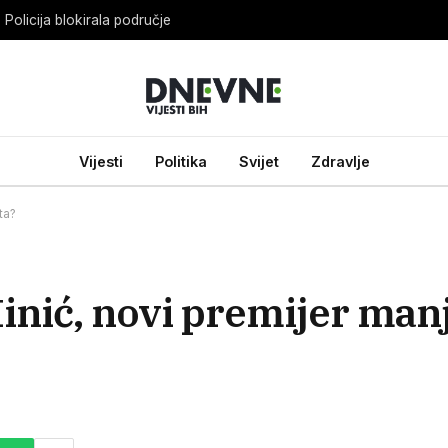
Policija blokirala područje
Vijesti
Politika
Svijet
Zdravlje
ta?
inić, novi premijer man