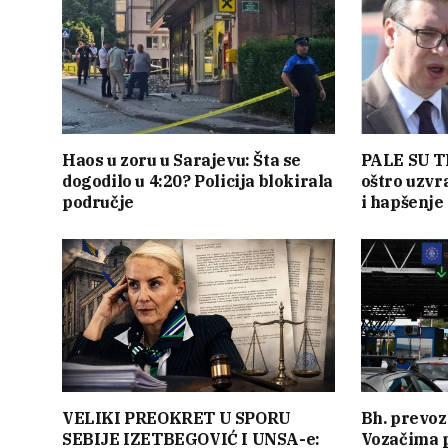
Haos u zoru u Sarajevu: Šta se
PALE SU T
dogodilo u 4:20? Policija blokirala
oštro uzvr
područje
i hapšenje
VELIKI PREOKRET U SPORU
Bh. prevoz
SEBIJE IZETBEGOVIĆ I UNSA-e:
Vozačima 