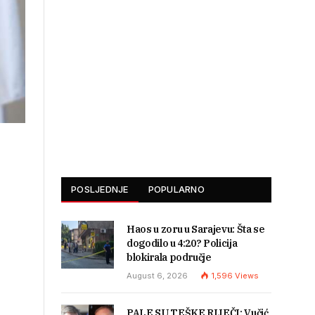
POSLJEDNJE
POPULARNO
Haos u zoru u Sarajevu: Šta se
dogodilo u 4:20? Policija
blokirala područje
August 6, 2026
1,596
Views
PALE SU TEŠKE RIJEČI: Vučić