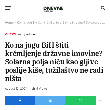
Home
»
Ko na jugu BiH štiti krčmljenje državne imovine? Solarna polja niču kao gljive poslije kiše, tužilaštvo ne radi ništa
By
admin
VIJESTI
Ko na jugu BiH štiti
krčmljenje državne imovine?
Solarna polja niču kao gljive
poslije kiše, tužilaštvo ne radi
ništa
August 12, 2024
4
Views