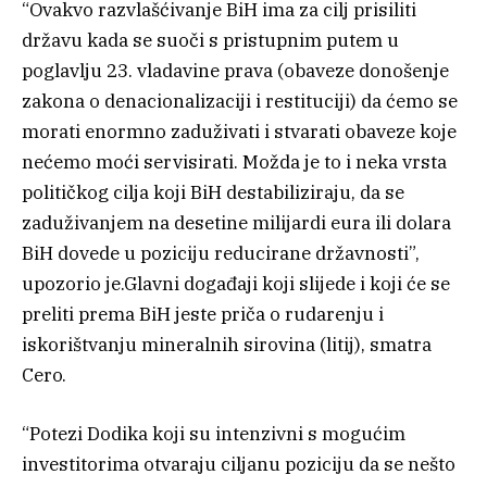
“Ovakvo razvlašćivanje BiH ima za cilj prisiliti
državu kada se suoči s pristupnim putem u
poglavlju 23. vladavine prava (obaveze donošenje
zakona o denacionalizaciji i restituciji) da ćemo se
morati enormno zaduživati i stvarati obaveze koje
nećemo moći servisirati. Možda je to i neka vrsta
političkog cilja koji BiH destabiliziraju, da se
zaduživanjem na desetine milijardi eura ili dolara
BiH dovede u poziciju reducirane državnosti”,
upozorio je.Glavni događaji koji slijede i koji će se
preliti prema BiH jeste priča o rudarenju i
iskorištvanju mineralnih sirovina (litij), smatra
Cero.
“Potezi Dodika koji su intenzivni s mogućim
investitorima otvaraju ciljanu poziciju da se nešto