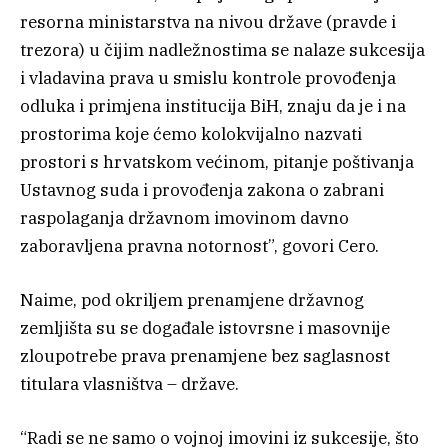
resorna ministarstva na nivou države (pravde i
trezora) u čijim nadležnostima se nalaze sukcesija
i vladavina prava u smislu kontrole provođenja
odluka i primjena institucija BiH, znaju da je i na
prostorima koje ćemo kolokvijalno nazvati
prostori s hrvatskom većinom, pitanje poštivanja
Ustavnog suda i provođenja zakona o zabrani
raspolaganja državnom imovinom davno
zaboravljena pravna notornost”, govori Cero.
Naime, pod okriljem prenamjene državnog
zemljišta su se događale istovrsne i masovnije
zloupotrebe prava prenamjene bez saglasnost
titulara vlasništva – države.
“Radi se ne samo o vojnoj imovini iz sukcesije, što