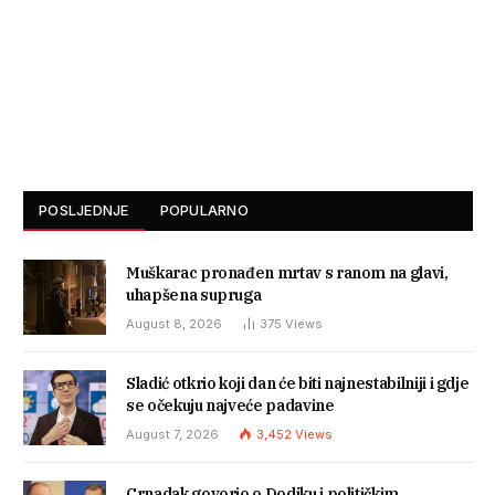
POSLJEDNJE
POPULARNO
Muškarac pronađen mrtav s ranom na glavi,
uhapšena supruga
August 8, 2026
375
Views
Sladić otkrio koji dan će biti najnestabilniji i gdje
se očekuju najveće padavine
August 7, 2026
3,452
Views
Crnadak govorio o Dodiku i političkim