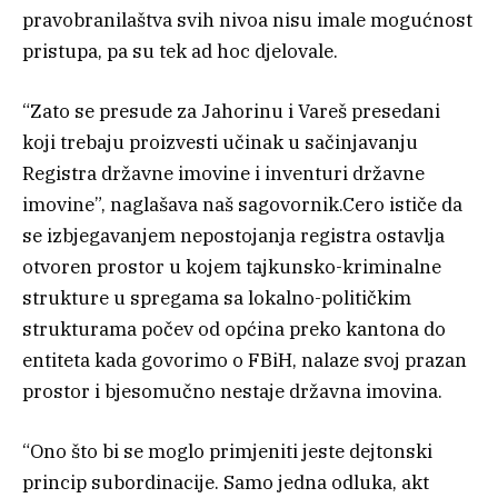
pravobranilaštva svih nivoa nisu imale mogućnost
pristupa, pa su tek ad hoc djelovale.
“Zato se presude za Jahorinu i Vareš presedani
koji trebaju proizvesti učinak u sačinjavanju
Registra državne imovine i inventuri državne
imovine”, naglašava naš sagovornik.Cero ističe da
se izbjegavanjem nepostojanja registra ostavlja
otvoren prostor u kojem tajkunsko-kriminalne
strukture u spregama sa lokalno-političkim
strukturama počev od općina preko kantona do
entiteta kada govorimo o FBiH, nalaze svoj prazan
prostor i bjesomučno nestaje državna imovina.
“Ono što bi se moglo primjeniti jeste dejtonski
princip subordinacije. Samo jedna odluka, akt