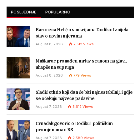
POSLJEDNJE
POPULARNO
Baronesa Helić o sankcijama Dodiku: Iznijela
stav o novim mjerama
August 8, 2026
2,512
Views
Muškarac pronađen mrtav s ranom na glavi,
uhapšena supruga
August 8, 2026
779
Views
Sladić otkrio koji dan će biti najnestabilniji i gdje
se očekuju najveće padavine
August 7, 2026
3,612
Views
Crnadak govorio o Dodiku i političkim
promjenama u RS
August 7, 2026
2,589
Views