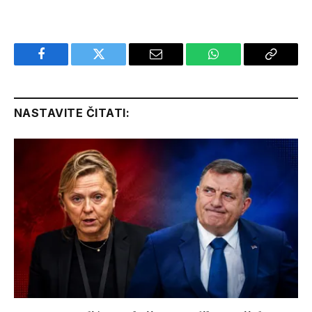
Facebook
Twitter
Email
WhatsApp
Copy
Link
NASTAVITE ČITATI: