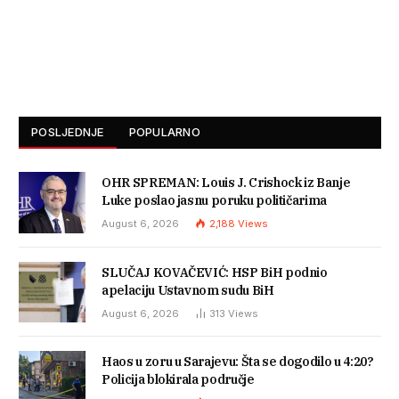
POSLJEDNJE
POPULARNO
OHR SPREMAN: Louis J. Crishock iz Banje
Luke poslao jasnu poruku političarima
August 6, 2026
2,188
Views
SLUČAJ KOVAČEVIĆ: HSP BiH podnio
apelaciju Ustavnom sudu BiH
August 6, 2026
313
Views
Haos u zoru u Sarajevu: Šta se dogodilo u 4:20?
Policija blokirala područje