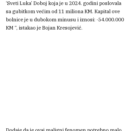
‘Sveti Luka’ Doboj koja je u 2024. godini poslovala
sa gubitkom većim od 11 miliona КM. Кapital ove
bolnice je u dubokom minusu i iznosi: -54.000.000
КM “, istakao je Bojan Кresojević.
Dodaje da je ovaj maligni fenomen potrebno malo