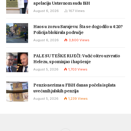
apelaciju Ustavnom sudu BiH
August 6, 2026
167
Views
Haos u zoru u Sarajevu: Šta se dogodilo u 4:20?
Policija blokirala područje
August 6, 2026
3,800
Views
PALE SU TEŠKE RIJEČI: Vučić oštro uzvratio
Helezu, spominjao i hapšenje
August 5, 2026
1,703
Views
Penzionerima u FBiH danas počela isplata
uvećanih julskih penzija
August 5, 2026
1,239
Views