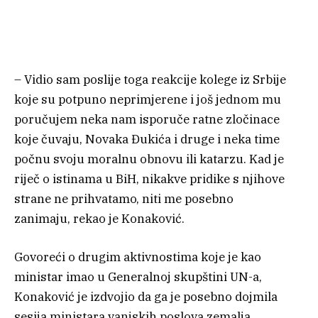
– Vidio sam poslije toga reakcije kolege iz Srbije
koje su potpuno neprimjerene i još jednom mu
poručujem neka nam isporuče ratne zločinace
koje čuvaju, Novaka Đukića i druge i neka time
počnu svoju moralnu obnovu ili katarzu. Kad je
riječ o istinama u BiH, nikakve pridike s njihove
strane ne prihvatamo, niti me posebno
zanimaju, rekao je Konaković.
Govoreći o drugim aktivnostima koje je kao
ministar imao u Generalnoj skupštini UN-a,
Konaković je izdvojio da ga je posebno dojmila
sesija ministara vanjskih poslova zemalja