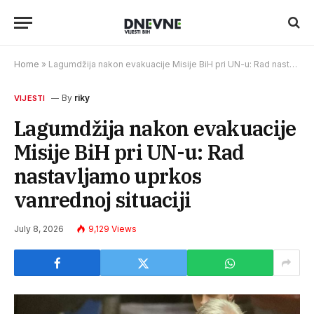
Home
»
Lagumdžija nakon evakuacije Misije BiH pri UN-u: Rad nastavljamo uprkos vanrednoj situaciji
By
riky
VIJESTI
Lagumdžija nakon evakuacije
Misije BiH pri UN-u: Rad
nastavljamo uprkos
vanrednoj situaciji
July 8, 2026
9,129
Views