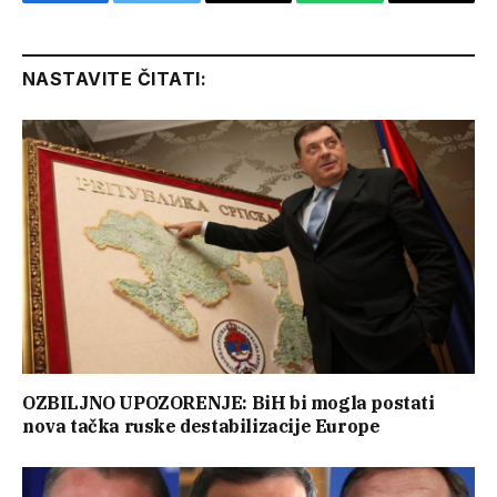
Facebook
Twitter
Email
WhatsApp
Copy
Link
NASTAVITE ČITATI:
OZBILJNO UPOZORENJE: BiH bi mogla postati
nova tačka ruske destabilizacije Europe