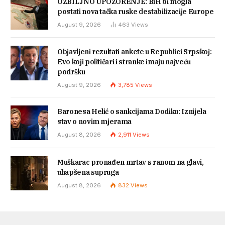
OZBILJNO UPOZORENJE: BiH bi mogla
postati nova tačka ruske destabilizacije Europe
August 9, 2026
463
Views
Objavljeni rezultati ankete u Republici Srpskoj:
Evo koji političari i stranke imaju najveću
podršku
August 9, 2026
3,785
Views
Baronesa Helić o sankcijama Dodiku: Iznijela
stav o novim mjerama
August 8, 2026
2,911
Views
Muškarac pronađen mrtav s ranom na glavi,
uhapšena supruga
August 8, 2026
832
Views