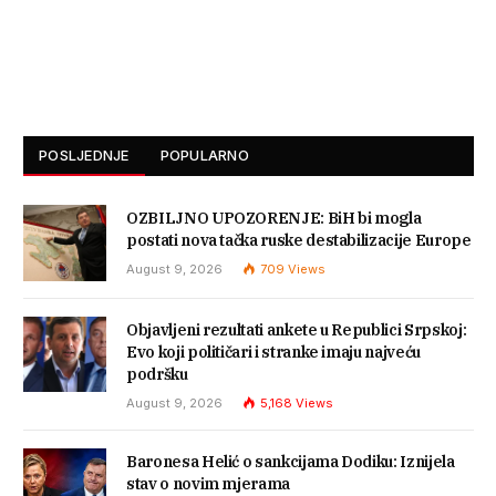
POSLJEDNJE
POPULARNO
OZBILJNO UPOZORENJE: BiH bi mogla
postati nova tačka ruske destabilizacije Europe
August 9, 2026
709
Views
Objavljeni rezultati ankete u Republici Srpskoj:
Evo koji političari i stranke imaju najveću
podršku
August 9, 2026
5,168
Views
Baronesa Helić o sankcijama Dodiku: Iznijela
stav o novim mjerama