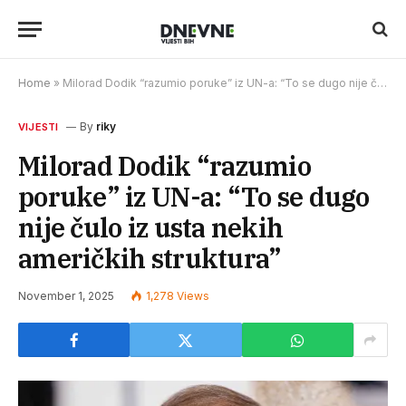
Home
»
Milorad Dodik “razumio poruke” iz UN-a: “To se dugo nije čulo iz usta nekih američkih struktura”
By
riky
VIJESTI
Milorad Dodik “razumio
poruke” iz UN-a: “To se dugo
nije čulo iz usta nekih
američkih struktura”
November 1, 2025
1,278
Views