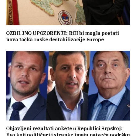
OZBILJNO UPOZORENJE: BiH bi mogla postati
nova tačka ruske destabilizacije Europe
Objavljeni rezultati ankete u Republici Srpskoj:
Evo koji političari i stranke imaju najveću podršku