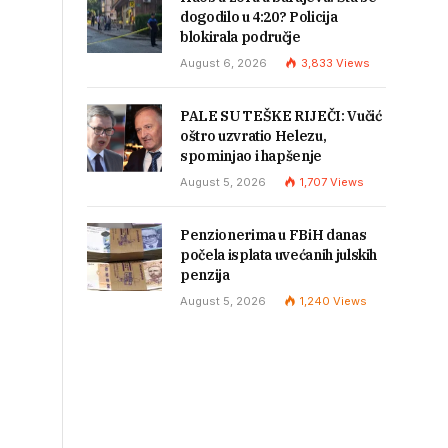
dogodilo u 4:20? Policija
blokirala područje
August 6, 2026
3,833
Views
PALE SU TEŠKE RIJEČI: Vučić
oštro uzvratio Helezu,
spominjao i hapšenje
August 5, 2026
1,707
Views
Penzionerima u FBiH danas
počela isplata uvećanih julskih
penzija
August 5, 2026
1,240
Views