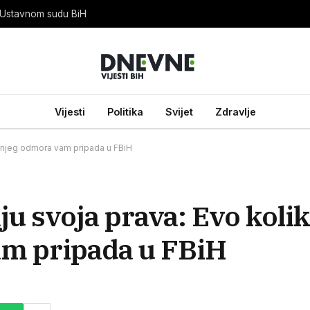
 Ustavnom sudu BiH
Vijesti
Politika
Svijet
Zdravlje
išnjeg odmora vam pripada u FBiH
ju svoja prava: Evo koli
am pripada u FBiH