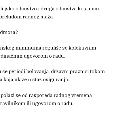
diljsko odsustvo i druga odsustva koja nisu
 prekidom radnog staža.
 odmora?
onskog minimuma reguliše se kolektivnim
jedinačnim ugovorom o radu.
se periodi bolovanja, državni praznici tokom
a koja ulaze u staž osiguranja.
 polazi se od rasporeda radnog vremena
ravilnikom ili ugovorom o radu.