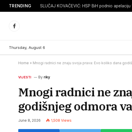
TRENDING
SLUČAJ KOVAČEVIĆ: HSP BiH podnio apelaciju
Facebook
Thursday, August 6
Home
»
Mnogi radnici ne znaju svoja prava: Evo koliko dana god
By
riky
VIJESTI
Mnogi radnici ne zna
godišnjeg odmora v
June 8, 2026
1,508
Views