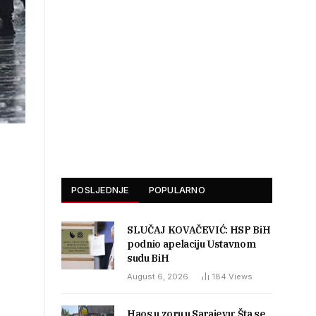
POSLJEDNJE
POPULARNO
SLUČAJ KOVAČEVIĆ: HSP BiH
podnio apelaciju Ustavnom
sudu BiH
August 6, 2026
184
Views
Haos u zoru u Sarajevu: Šta se